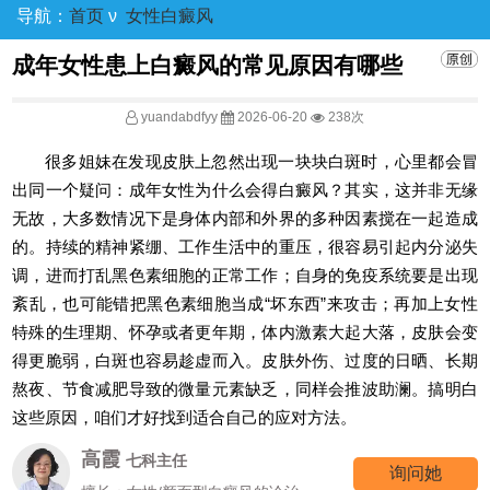
导航：
首页
ν
女性白癜风
成年女性患上白癜风的常见原因有哪些
yuandabdfyy
2026-06-20
238次
很多姐妹在发现皮肤上忽然出现一块块白斑时，心里都会冒
出同一个疑问：成年女性为什么会得白癜风？其实，这并非无缘
无故，大多数情况下是身体内部和外界的多种因素搅在一起造成
的。持续的精神紧绷、工作生活中的重压，很容易引起内分泌失
调，进而打乱黑色素细胞的正常工作；自身的免疫系统要是出现
紊乱，也可能错把黑色素细胞当成“坏东西”来攻击；再加上女性
特殊的生理期、怀孕或者更年期，体内激素大起大落，皮肤会变
得更脆弱，白斑也容易趁虚而入。皮肤外伤、过度的日晒、长期
熬夜、节食减肥导致的微量元素缺乏，同样会推波助澜。搞明白
这些原因，咱们才好找到适合自己的应对方法。
高霞
七科主任
询问她