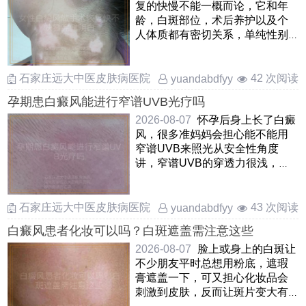
复的快慢不能一概而论，它和年
龄，白斑部位，术后养护以及个
人体质都有密切关系，单纯性别
并不是决定性因素通常像自体
……
石家庄远大中医皮肤病医院
42 次阅读
yuandabdfyy
孕期患白癜风能进行窄谱UVB光疗吗
2026-08-07
怀孕后身上长了白癜
风，很多准妈妈会担心能不能用
窄谱UVB来照光从安全性角度
讲，窄谱UVB的穿透力很浅，只
作用于皮肤表层，并不会进入身
体 ……
石家庄远大中医皮肤病医院
43 次阅读
yuandabdfyy
白癜风患者化妆可以吗？白斑遮盖需注意这些
2026-08-07
脸上或身上的白斑让
不少朋友平时总想用粉底，遮瑕
膏遮盖一下，可又担心化妆品会
刺激到皮肤，反而让斑片变大有