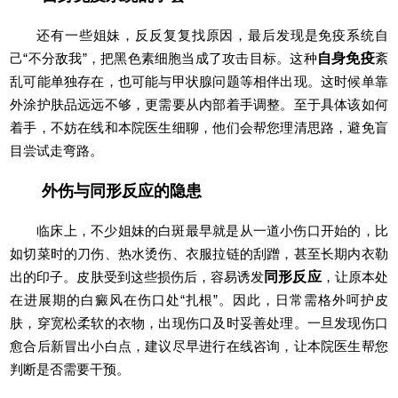
还有一些姐妹，反反复复找原因，最后发现是免疫系统自
己“不分敌我”，把黑色素细胞当成了攻击目标。这种
自身免疫
紊
乱可能单独存在，也可能与甲状腺问题等相伴出现。这时候单靠
外涂护肤品远远不够，更需要从内部着手调整。至于具体该如何
着手，不妨在线和本院医生细聊，他们会帮您理清思路，避免盲
目尝试走弯路。
外伤与同形反应的隐患
临床上，不少姐妹的白斑最早就是从一道小伤口开始的，比
如切菜时的刀伤、热水烫伤、衣服拉链的刮蹭，甚至长期内衣勒
出的印子。皮肤受到这些损伤后，容易诱发
同形反应
，让原本处
在进展期的白癜风在伤口处“扎根”。因此，日常需格外呵护皮
肤，穿宽松柔软的衣物，出现伤口及时妥善处理。一旦发现伤口
愈合后新冒出小白点，建议尽早进行在线咨询，让本院医生帮您
判断是否需要干预。