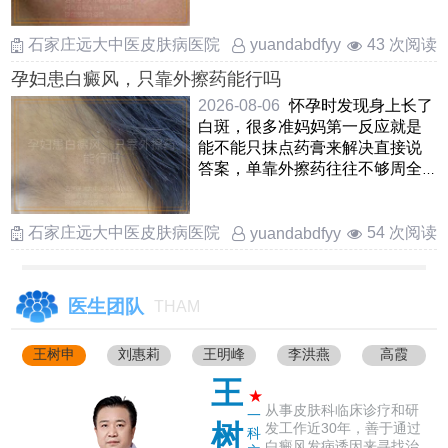
白癜风的皮肤确实可以适当 ……
石家庄远大中医皮肤病医院
43 次阅读
yuandabdfyy
孕妇患白癜风，只靠外擦药能行吗
2026-08-06
怀孕时发现身上长了
白斑，很多准妈妈第一反应就是
能不能只抹点药膏来解决直接说
答案，单靠外擦药往往不够周全
因为白癜风不单是皮肤表 ……
石家庄远大中医皮肤病医院
54 次阅读
yuandabdfyy
医生团队
THAM
王树申
刘惠莉
王明峰
李洪燕
高霞
王
★
从事皮肤科临床诊疗和研
一
树
发工作近30年，善于通过
科
白癜风发病诱因来寻找治