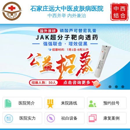
石家庄远大中医皮肤病医院
中西并举 内外兼治
医院简介
来院路线
预约挂号
医院实力
祛白设备
康复案例