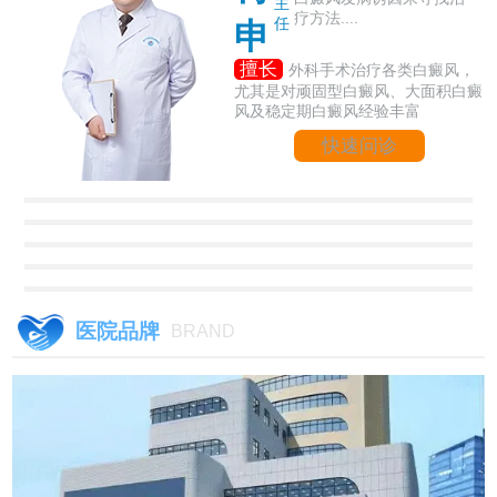
主
疗方法....
任
申
擅长
外科手术治疗各类白癜风，
尤其是对顽固型白癜风、大面积白癜
风及稳定期白癜风经验丰富
快速问诊
医院品牌
BRAND