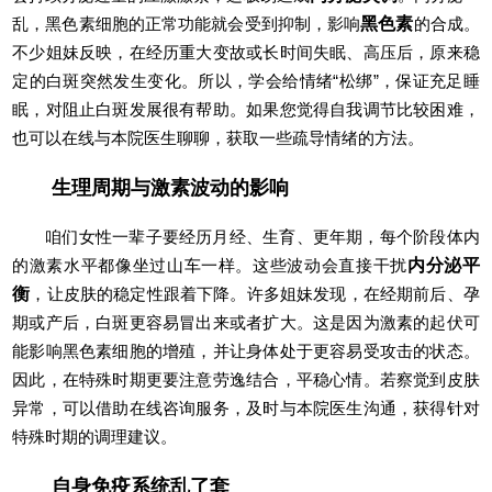
乱，黑色素细胞的正常功能就会受到抑制，影响
黑色素
的合成。
不少姐妹反映，在经历重大变故或长时间失眠、高压后，原来稳
定的白斑突然发生变化。所以，学会给情绪“松绑”，保证充足睡
眠，对阻止白斑发展很有帮助。如果您觉得自我调节比较困难，
也可以在线与本院医生聊聊，获取一些疏导情绪的方法。
生理周期与激素波动的影响
咱们女性一辈子要经历月经、生育、更年期，每个阶段体内
的激素水平都像坐过山车一样。这些波动会直接干扰
内分泌平
衡
，让皮肤的稳定性跟着下降。许多姐妹发现，在经期前后、孕
期或产后，白斑更容易冒出来或者扩大。这是因为激素的起伏可
能影响黑色素细胞的增殖，并让身体处于更容易受攻击的状态。
因此，在特殊时期更要注意劳逸结合，平稳心情。若察觉到皮肤
异常，可以借助在线咨询服务，及时与本院医生沟通，获得针对
特殊时期的调理建议。
自身免疫系统乱了套