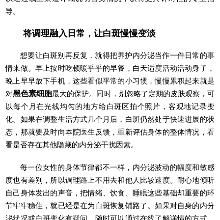
导。
将调理融入日常，让白斑慢慢变淡
想要让白斑别再反复，就得把养护内分泌当作一件日常的事
情来做。早上按时吃顿暖乎乎的早餐，白天适度活动活动身子，
晚上早早放下手机，这些看似平常的小习惯，慢慢累积起来就是
对
黑色素细胞
最大的保护。同时，别忽略了定期的皮肤观察，可
以每个月在光线均匀的地方给白斑区拍个照片，客观地记录变
化。如果在调整生活方式几个月后，白斑仍然处于快速进展的状
态，那就要及时向本院医生反馈，重新评估身体的整体情况，看
看是否存在其他隐藏的内分泌干扰因素。
每一位女性的身体节律都不一样，内分泌波动的幅度和敏感
度也有差别，所以调理路上不用去和他人比较速度。耐心地倾听
自己身体发出的声音，把情绪、饮食、睡眠这些基础却重要的环
节牢牢稳住，就已经是在为白斑恢复铺路了。如果对自身的内分
泌状况或白斑变化有疑问，随时可以通过在线了解详情的方式，