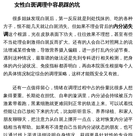
女性白斑调理中容易踩的坑
很多姐妹发现白斑后，第一反应就是到处找抹的、吃的各种
方子，恨不能几天就让白斑消失。但如果不理会背后的
内分泌失
调
这个根源，光在皮肤表面下功夫，往往效果不理想，甚至有些
不当处理会刺激得白斑反而扩大。还有的人会自己对照网上的说
法增减某些食物，导致营养摄入偏颇，进一步打乱内分泌节奏。
遇到这种情况，最靠谱的做法还是先到专科进行相关检测，把身
体的内分泌状况、免疫指标都弄明白，再由本院医生根据每个人
的具体情况制定综合的调理策略，这样才能既安全又有效。
还有一点值得留心，情绪在调理过程中占的份量比很多人想
象得要重。长期处在担忧、自卑的漩涡里，内分泌会持续被压力
激素带着跑，黑素细胞就更难回到正常的轨道上来。可以试着找
些能让自己放松下来的方式，比如听听音乐、养养绿植、和家人
朋友聊聊天，把注意力从白斑上挪开一点点，这对恢复内分泌平
稳相当有帮助。如果有不清楚自己当前内分泌状态的朋友，也可
以通过线上渠道详细说明自身情况，获得更具针对性的专业指