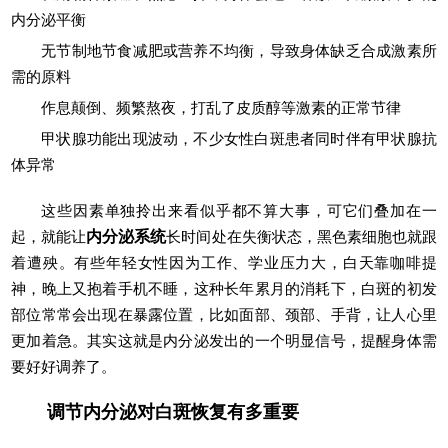
内分泌平衡
无节制地节食减肥或营养不均衡，导致身体缺乏合成激素所
需的原料
作息颠倒、频繁熬夜，打乱了皮质醇等激素的正常节律
甲状腺功能出现波动，不少女性白斑患者同时伴有甲状腺抗
体异常
这些因素单独拎出来看似乎都不算大事，可它们叠加在一
起，就能让
内分泌系统
长时间处在失衡状态，黑色素细胞也就跟
着遭殃。有些年轻女性因为工作、学业压力大，白天靠咖啡提
神，晚上又抱着手机不睡，这种长年累月的消耗下，白斑的初发
部位常常会出现在暴露位置，比如面部、颈部、手背，让人心里
更加着急。其实这就是内分泌发出的一个明显信号，提醒身体需
要好好调养了。
调节内分泌对白斑恢复有多重要