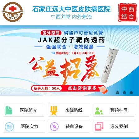
石家庄远大中医皮肤病医院
中西并举 内外兼治
医院简介
来院路线
预约挂号
医院实力
祛白设备
康复案例