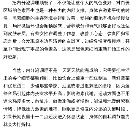
把内分泌调理顺畅了，不仅能让整个人的气色变好，对白斑
区域的色素再生也是一种有力的内部支撑。身体在激素平衡的时
候，黑素细胞的生存环境会得到改善，受损的细胞有机会慢慢修
复，局部微循环也会顺畅起来，营养成分和氧气能够更好地送达
到皮肤表层。有些女性在调整了作息、改善了心态、饮食回归常
态之后，会发现原本边界清楚的白斑区，边缘慢慢变得模糊，甚
至中间出现了零星的色素岛，这就是黑色素细胞重新开始工作的
好迹象。
当然，内分泌调理不是一天两天就能完成的，它需要把生活
里的各个细节都照顾到。比如饮食上偏重一些豆制品、新鲜蔬菜
和优质蛋白，少碰那些辛辣、油腻或者过度刺激的食物，因为这
些容易引起体内炎症水平升高，影响激素代谢。运动方面也不用
追求强度多大，散散步、做做瑜伽或者慢跑，能温和地缓解紧张
情绪，降低压力激素的堆积。睡眠更是修复内分泌的关键时段，
如果长期夜里十一二点还没进入休息状态，身体的自我调节能力
就会大打折扣。