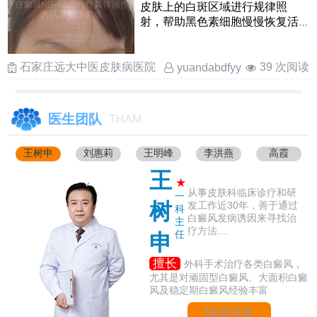
皮肤上的白斑区域进行规律照
射，帮助黑色素细胞慢慢恢复活
性的一种常见治疗手段具体做
……
石家庄远大中医皮肤病医院
39 次阅读
yuandabdfyy
医生团队
THAM
王树申
刘惠莉
王明峰
李洪燕
高霞
王
★
从事皮肤科临床诊疗和研
一
树
发工作近30年，善于通过
科
白癜风发病诱因来寻找治
主
疗方法....
任
申
擅长
外科手术治疗各类白癜风，
尤其是对顽固型白癜风、大面积白癜
风及稳定期白癜风经验丰富
快速问诊