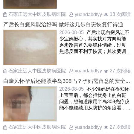
过高，选用温和无刺激的保 ……
石家庄远大中医皮肤病医院
13 次阅读
yuandabdfyy
产后长白癜风能治好吗 做好这几步白斑恢复行得通
2026-08-05
产后出现白癜风让不
少宝妈揪心，其实找对方向就能
逐步改善首先要稳住情绪，过度
焦虑反而不利于恢复；其次要调
整饮食作息，补足睡眠和营养
……
石家庄远大中医皮肤病医院
27 次阅读
yuandabdfyy
白癜风怀孕后还能照半岛308吗？孕妈需留意的安全
要点
2026-08-05
不少准妈妈在得知怀
上宝宝后，都会担忧身上的白斑
问题，想知道家用半岛308光疗仪
能不能继续用从防护的角度看，
通常不推荐在孕期照射半 ……
石家庄远大中医皮肤病医院
27 次阅读
yuandabdfyy