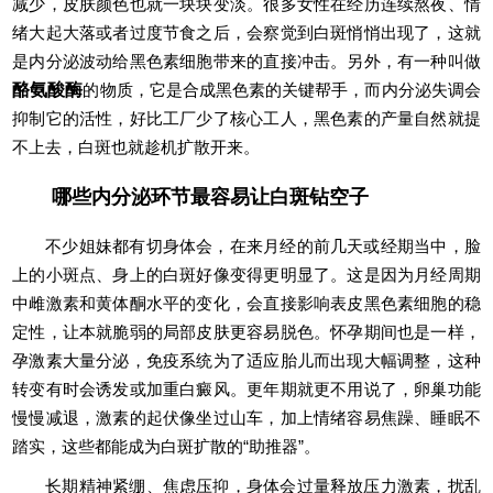
减少，皮肤颜色也就一块块变淡。很多女性在经历连续熬夜、情
绪大起大落或者过度节食之后，会察觉到白斑悄悄出现了，这就
是内分泌波动给黑色素细胞带来的直接冲击。另外，有一种叫做
酪氨酸酶
的物质，它是合成黑色素的关键帮手，而内分泌失调会
抑制它的活性，好比工厂少了核心工人，黑色素的产量自然就提
不上去，白斑也就趁机扩散开来。
哪些内分泌环节最容易让白斑钻空子
不少姐妹都有切身体会，在来月经的前几天或经期当中，脸
上的小斑点、身上的白斑好像变得更明显了。这是因为月经周期
中雌激素和黄体酮水平的变化，会直接影响表皮黑色素细胞的稳
定性，让本就脆弱的局部皮肤更容易脱色。怀孕期间也是一样，
孕激素大量分泌，免疫系统为了适应胎儿而出现大幅调整，这种
转变有时会诱发或加重白癜风。更年期就更不用说了，卵巢功能
慢慢减退，激素的起伏像坐过山车，加上情绪容易焦躁、睡眠不
踏实，这些都能成为白斑扩散的“助推器”。
长期精神紧绷、焦虑压抑，身体会过量释放压力激素，扰乱