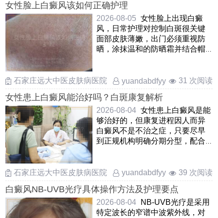
女性脸上白癜风该如何正确护理
2026-08-05
女性脸上出现白癜
风，日常护理对控制白斑很关键
面部皮肤薄嫩，出门必须重视防
晒，涂抹温和的防晒霜并结合帽
子，遮阳伞进行遮挡，避免暴晒
加 ……
石家庄远大中医皮肤病医院
31 次阅读
yuandabdfyy
女性患上白癜风能治好吗？白斑康复解析
2026-08-04
女性患上白癜风是能
够治好的，但康复进程因人而异
白癜风不是不治之症，只要尽早
到正规机构明确分期分型，配合
医生制定适合自己的方案，多
……
石家庄远大中医皮肤病医院
39 次阅读
yuandabdfyy
白癜风NB-UVB光疗具体操作方法及护理要点
2026-08-04
NB-UVB光疗是采用
特定波长的窄谱中波紫外线，对