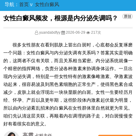
导航：
首页
ν
女性白癜风
女性白癜风频发，根源是内分泌失调吗？
yuandabdfyy
2026-06-29
217次
很多女性朋友在看到肌肤上冒出白斑时，心底都会反复琢磨
一个问题：女性白癜风与内分泌失调有关系吗？答案其实是明确
的，这两者不仅有关联，而且关系相当紧密。内分泌系统就像一
个精密的指挥网络，负责分泌各种激素来协调身体运作。一旦出
现内分泌失调，特别是一些女性特有的激素像雌激素、孕激素波
动起来，很容易波及到黑色素细胞的正常生产，使得黑色素合成
减少，皮肤上就会浮现出一块块显眼的白斑。女性一生要经历月
经、怀孕、产后以及更年期，这些阶段体内激素起伏最为明显，
所以由内分泌紊乱招来的白癜风在女性群体里自然就更为常见。
咱们先认清这层关联，再顺着内在调理的路子走，对白斑慢慢变
好有着很实在的意义。
王树申
一科主任