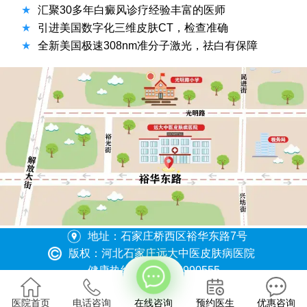
★
汇聚30多年白癜风诊疗经验丰富的医师
★
引进美国数字化三维皮肤CT，检查准确
★
全新美国极速308nm准分子激光，祛白有保障
地址：石家庄桥西区裕华东路7号
不方便沟通的话，可以点击留下您的联系方式，稍后联系您
版权：河北石家庄远大中医皮肤病医院
健康热线：0311-86990555
冀ICP备2023015620号
医院首页
电话咨询
在线咨询
预约医生
优惠咨询