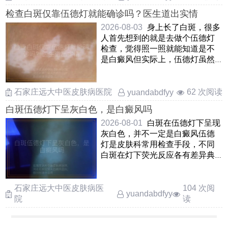
检查白斑仅靠伍德灯就能确诊吗？医生道出实情
2026-08-03
身上长了白斑，很多
人首先想到的就是去做个伍德灯
检查，觉得照一照就能知道是不
是白癜风但实际上，伍德灯虽然
能帮助医生发现肉眼不易察 ……
石家庄远大中医皮肤病医院
62 次阅读
yuandabdfyy
白斑伍德灯下呈灰白色，是白癜风吗
2026-08-01
白斑在伍德灯下呈现
灰白色，并不一定是白癜风伍德
灯是皮肤科常用检查手段，不同
白斑在灯下荧光反应各有差异典
型的白癜风通常显示为亮 ……
石家庄远大中医皮肤病医
104 次阅
yuandabdfyy
院
读