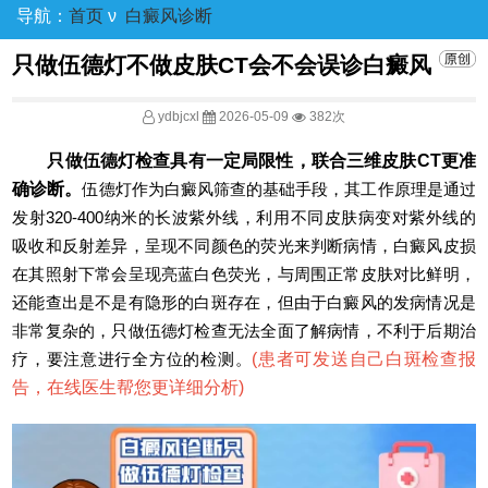
导航：
首页
ν
白癜风诊断
只做伍德灯不做皮肤CT会不会误诊白癜风
ydbjcxl
2026-05-09
382次
只做伍德灯检查具有一定局限性，联合三维皮肤CT更准
确诊断。
伍德灯作为白癜风筛查的基础手段，其工作原理是通过
发射320-400纳米的长波紫外线，利用不同皮肤病变对紫外线的
吸收和反射差异，呈现不同颜色的荧光来判断病情，白癜风皮损
在其照射下常会呈现亮蓝白色荧光，与周围正常皮肤对比鲜明，
还能查出是不是有隐形的白斑存在，但由于白癜风的发病情况是
非常复杂的，只做伍德灯检查无法全面了解病情，不利于后期治
疗，要注意进行全方位的检测。
(
患者可发送自己白斑检查报
告，在线医生帮您更详细分析
)