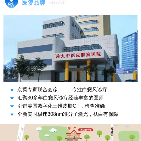
医院品牌
BRAND
★
京冀专家联合会诊
专注白癜风诊疗
★
汇聚30多年白癜风诊疗经验丰富的医师
★
引进美国数字化三维皮肤CT，检查准确
★
全新美国极速308nm准分子激光，祛白有保障