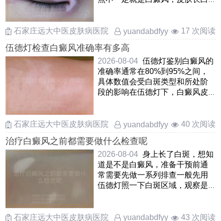
斑的原因很多，像特发性点状
……
石家庄远大中医皮肤病医院
17 次阅读
yuandabdfyy
伍德灯检查白癜风准确率有多高
2026-08-04
伍德灯鉴别白癜风的
准确率通常在80%到95%之间，
具体数值会受白斑类型和所处阶
段的影响在伍德灯下，白癜风皮
损会显现出清晰的蓝白色或 ……
石家庄远大中医皮肤病医院
40 次阅读
yuandabdfyy
治疗白癜风之前都需要做什么检查呢
2026-08-04
身上长了白斑，想知
道是不是白癜风，准备干预前通
常需要先做一系列排查一般先用
伍德灯照一下白斑区域，观察是
否有亮白色荧光，能辅助初步
……
石家庄远大中医皮肤病医院
43 次阅读
yuandabdfyy