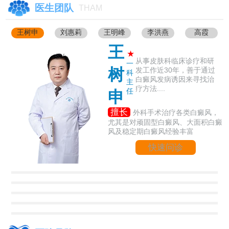
医生团队
THAM
王树申
刘惠莉
王明峰
李洪燕
高霞
王
★
从事皮肤科临床诊疗和研
一
树
发工作近30年，善于通过
科
白癜风发病诱因来寻找治
主
疗方法....
任
申
擅长
外科手术治疗各类白癜风，
尤其是对顽固型白癜风、大面积白癜
风及稳定期白癜风经验丰富
快速问诊