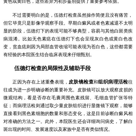
黄色或黄白色，这些差异为初步鉴别提供了重要参考依据。
不过需要明白的是，伍德灯检查虽然操作简便且没有痛苦，
但它毕竟只是影像学观察手段。早期白癜风或者色素减退不太明
显的阶段，伍德灯下的表现可能不够典型，容易与其他白斑类疾
病混淆。比如无色素痣在伍德灯下也会呈现灰白色或黄白色改
变，贫血痣则因为局部血管收缩可能表现为苍白色，这些都需要
有经验的本院医生结合临床表现来仔细甄别。
伍德灯检查的局限性及辅助手段
正因为存在上述重叠表现，
皮肤镜检查
和
组织病理活检
往
往成为进一步明确诊断的重要补充。皮肤镜可以放大观察皮损的
微观结构，看是否存在毛囊周围色素残留、毛细血管扩张等特
征；而病理活检则通过取少量皮肤组织进行显微镜下观察，能够
直接看到黑色素细胞的数量和形态变化，这是目前诊断白癜风相
对准确的方法之一。此外，本院医生还会详细询问病史，了解白
斑出现的时间、发展速度以及家族中是否有类似情况。