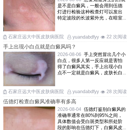
是不是白癜风，一般会用到伍德
灯进行检验这种检查灯可以发出
特定波段的长波紫外光，在暗室
里对白斑区域进行照射如 ……
石家庄远大中医皮肤病医院
22 次阅读
yuandabdfyy
手上出现小白点就是白癜风吗？
2026-08-06
手上突然冒出几个小
白点，很多人第一反应就是害怕
得了白癜风其实，手上出现小白
点不一定就是白癜风，皮肤长白
斑的原因很多，像特发性点状
……
石家庄远大中医皮肤病医院
28 次阅读
yuandabdfyy
伍德灯检查白癜风准确率有多高
2026-08-04
伍德灯鉴别白癜风的
准确率通常在80%到95%之间，
具体数值会受白斑类型和所处阶
段的影响在伍德灯下，白癜风皮