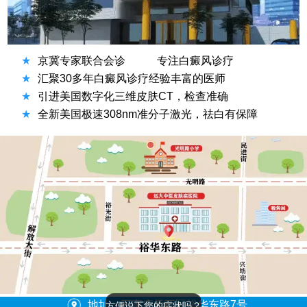
★
京冀专家联合会诊
专注白癜风诊疗
★
汇聚30多年白癜风诊疗经验丰富的医师
★
引进美国数字化三维皮肤CT，检查准确
★
全新美国极速308nm准分子激光，祛白有保障
地址：石家庄桥西区裕华东路7号
方便说下您的症状吗？