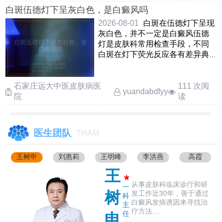
白斑伍德灯下呈灰白色，是白癜风吗
2026-08-01
白斑在伍德灯下呈现
灰白色，并不一定是白癜风伍德
灯是皮肤科常用检查手段，不同
白斑在灯下荧光反应各有差异典
型的白癜风通常显示为亮 ……
石家庄远大中医皮肤病医
111 次阅
yuandabdfyy
院
读
医生团队
THAM
王树申
刘惠莉
王明峰
李洪燕
高霞
王
★
从事皮肤科临床诊疗和研
一
树
发工作近30年，善于通过
科
白癜风发病诱因来寻找治
主
疗方法....
任
申