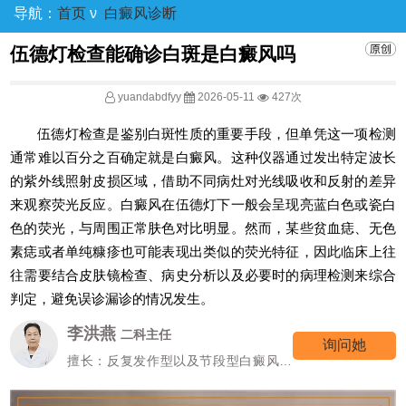
导航：
首页
ν
白癜风诊断
伍德灯检查能确诊白斑是白癜风吗
yuandabdfyy
2026-05-11
427次
伍德灯检查是鉴别白斑性质的重要手段，但单凭这一项检测
通常难以百分之百确定就是白癜风。这种仪器通过发出特定波长
的紫外线照射皮损区域，借助不同病灶对光线吸收和反射的差异
来观察荧光反应。白癜风在伍德灯下一般会呈现亮蓝白色或瓷白
色的荧光，与周围正常肤色对比明显。然而，某些贫血痣、无色
素痣或者单纯糠疹也可能表现出类似的荧光特征，因此临床上往
往需要结合皮肤镜检查、病史分析以及必要时的病理检测来综合
判定，避免误诊漏诊的情况发生。
李洪燕
二科主任
询问她
擅长：反复发作型以及节段型白癜风诊
疗