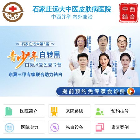
石家庄远大中医皮肤病医院
中西并举 内外兼治
医院简介
来院路线
预约挂号
医院实力
祛白设备
康复案例