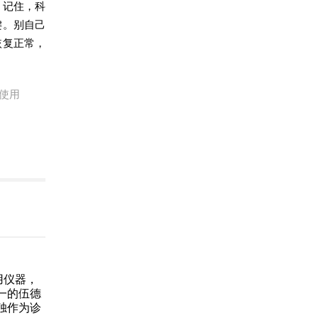
。记住，科
键。别自己
恢复正常，
使用
用仪器，
一的伍德
独作为诊