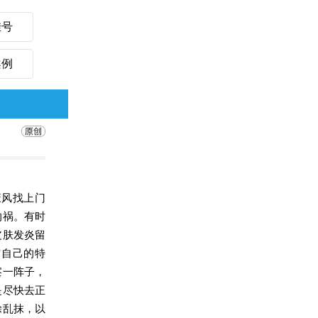
挂号
案例
癜风找上门
的祸。有时
皮肤发炎留
它自己的特
察一阵子，
是尽快去正
涂乱抹，以