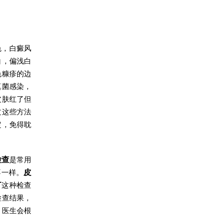
色，白癜风
白，偏浅白
色糠疹的边
真菌感染，
皮肤红了但
过这些方法
定，免得耽
检查
是常用
不一样。
皮
T
这种检查
检查结果，
，医生会根