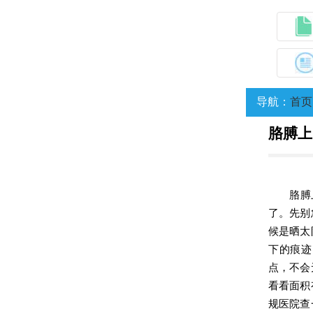
导航：
首页
胳膊上
胳膊
了。先别
候是晒太
下的痕迹
点，不会
看看面积
规医院查