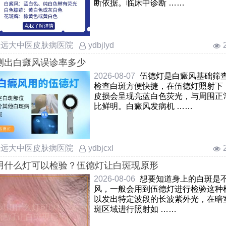
断依据。临床中诊断 ……
庄远大中医皮肤病医院
ydbjlyd
测出白癜风误诊率多少
2026-08-07
伍德灯是白癜风基础筛
检查白斑方便快捷，在伍德灯照射下
皮损会呈现亮蓝白色荧光，与周围正
比鲜明。白癜风发病机 ……
庄远大中医皮肤病医院
ydbjcxl
用什么灯可以检验？伍德灯让白斑现原形
2026-08-06
想要知道身上的白斑是
风，一般会用到伍德灯进行检验这种
以发出特定波段的长波紫外光，在暗
斑区域进行照射如 ……