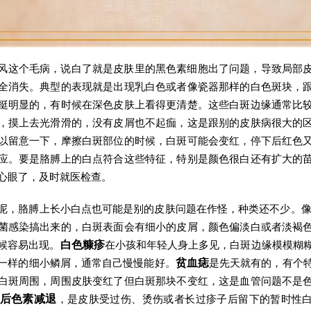
风这个毛病，说白了就是皮肤里的黑色素细胞出了问题，导致局部
全消失。典型的表现就是出现乳白色或者像瓷器那样的白色斑块，
挺明显的，有时候在深色皮肤上看得更清楚。这些白斑边缘通常比
，摸上去光滑滑的，没有皮屑也不起痂，这是跟别的皮肤病很大的
以留意一下，摩擦白斑部位的时候，白斑可能会变红，停下后红色
应。要是胳膊上的白点符合这些特征，特别是颜色很白还有扩大的
心眼了，及时就医检查。
呢，胳膊上长小白点也可能是别的皮肤问题在作怪，种类还不少。
菌感染搞出来的，白斑表面会有细小的皮屑，颜色偏淡白或者淡褐
候容易出现。
白色糠疹
在小孩和年轻人身上多见，白斑边缘模模糊
一样的细小鳞屑，通常自己慢慢能好。
贫血痣
是先天就有的，有个
白斑周围，周围皮肤变红了但白斑那块不变红，这是血管问题不是
后色素减退
，是皮肤受过伤、烫伤或者长过疹子后留下的暂时性