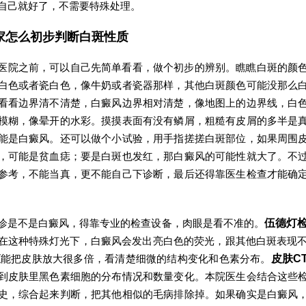
自己就好了，不需要特殊处理。
家怎么初步判断白斑性质
医院之前，可以自己先简单看看，做个初步的辨别。瞧瞧白斑的颜
白色或者瓷白色，像牛奶或者瓷器那样，其他白斑颜色可能没那么
看看边界清不清楚，白癜风边界相对清楚，像地图上的边界线，白
模糊，像晕开的水彩。摸摸表面有没有鳞屑，粗糙有皮屑的多半是
能是白癜风。还可以做个小试验，用手指搓搓白斑部位，如果周围
，可能是贫血痣；要是白斑也发红，那白癜风的可能性就大了。不
参考，不能当真，更不能自己下诊断，最后还得靠医生检查才能确
诊是不是白癜风，得靠专业的检查设备，肉眼是看不准的。
伍德灯
在这种特殊灯光下，白癜风会发出亮白色的荧光，跟其他白斑表现
查
能把皮肤放大很多倍，看清楚细微的结构变化和色素分布。
皮肤C
到皮肤里黑色素细胞的分布情况和数量变化。本院医生会结合这些
史，综合起来判断，把其他相似的毛病排除掉。如果确实是白癜风