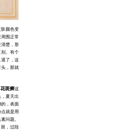
皮肤颜色变
跟周围正常
较清楚，形
区别。有个
又退了，这
苗头，那就
像
花斑癣
这
色，夏天出
糊的，表面
特点就是用
色素问题。
白斑，过段