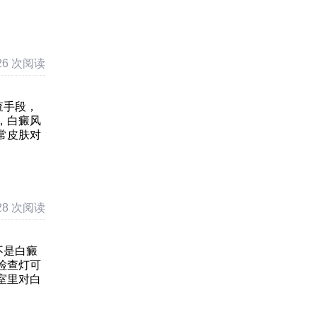
26 次阅读
查手段，
，白癜风
常皮肤对
28 次阅读
不是白癜
检查灯可
室里对白