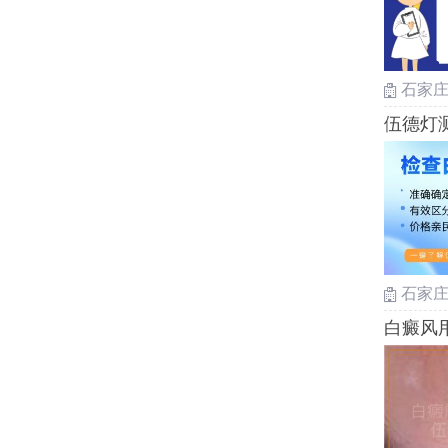
石家
伍德灯
石家
白癜风