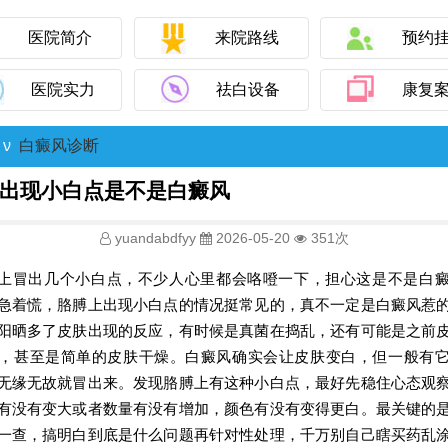
医院简介
来院路线
预约
医院实力
祛白设备
康复
ν
白癜风诊断
出现小白点是不是白癜风
yuandabdfyy
2026-05-20
351次
上冒出几个小白点，不少人心里都会咯噔一下，担心这是不是白
急着慌，胳膊上出现小白点的情况挺常见的，真不一定是白癜风惹
阳晒多了皮肤出现的反应，有时候是真菌在捣乱，还有可能是之前
，甚至是简单的皮肤干燥。白癜风确实会让皮肤变白，但一般有
无缘无故就冒出来。发现胳膊上有这种小白点，最好先稳住心态观
有没有变大或者数量有没有增加，颜色有没有变得更白。最关键的
一查，搞明白到底是什么问题再针对性处理，千万别自己瞎买药乱