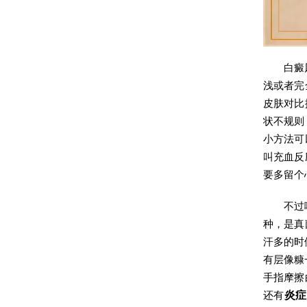
白癜
浅或者完
皮肤对比
状不规则
小方法可
叫充血反
要多留个
不过
种，是真
汗多的时
有层像糠
手指摩擦
还有
炎症