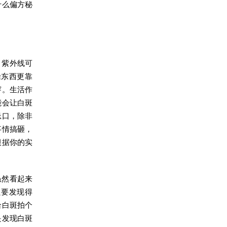
什么偏方秘
，紫外线可
涂东西更靠
穿。生活作
能会让白斑
忌口，除非
事情搞砸，
根据你的实
虽然看起来
只要发现得
给白斑拍个
是发现白斑