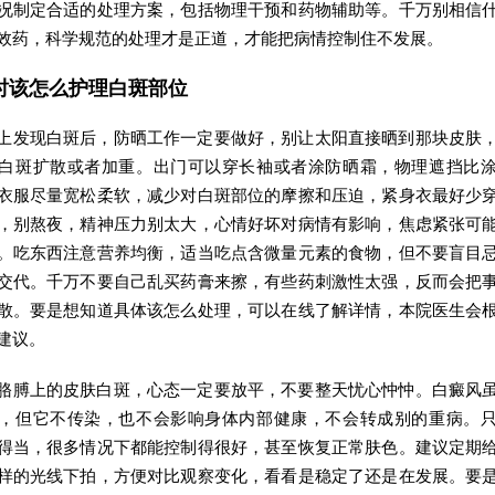
况制定合适的处理方案，包括物理干预和药物辅助等。千万别相信
效药，科学规范的处理才是正道，才能把病情控制住不发展。
时该怎么护理白斑部位
上发现白斑后，防晒工作一定要做好，别让太阳直接晒到那块皮肤
白斑扩散或者加重。出门可以穿长袖或者涂防晒霜，物理遮挡比
衣服尽量宽松柔软，减少对白斑部位的摩擦和压迫，紧身衣最好少
，别熬夜，精神压力别太大，心情好坏对病情有影响，焦虑紧张可
。吃东西注意营养均衡，适当吃点含微量元素的食物，但不要盲目
交代。千万不要自己乱买药膏来擦，有些药刺激性太强，反而会把
散。要是想知道具体该怎么处理，可以在线了解详情，本院医生会
建议。
胳膊上的皮肤白斑，心态一定要放平，不要整天忧心忡忡。白癜风
，但它不传染，也不会影响身体内部健康，不会转成别的重病。
得当，很多情况下都能控制得很好，甚至恢复正常肤色。建议定期
样的光线下拍，方便对比观察变化，看看是稳定了还是在发展。要