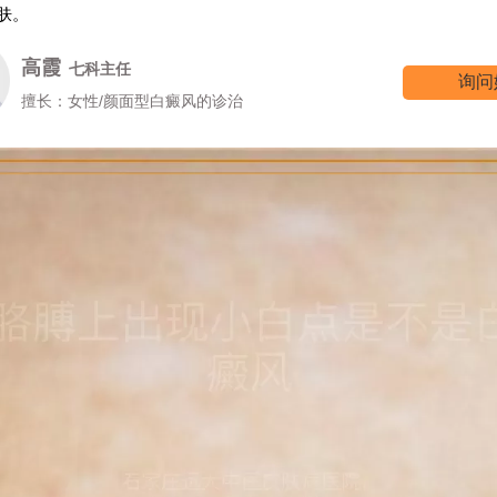
肤。
高霞
七科主任
询问
擅长：女性/颜面型白癜风的诊治