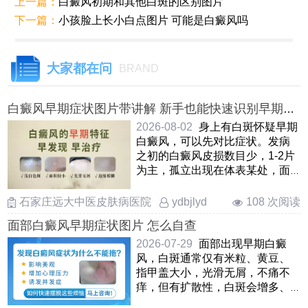
上一篇：
白癜风初期和其他白斑的区别图片
下一篇：
小孩脸上长小白点图片 可能是白癜风吗
大家都在问
BRAND
白癜风早期症状图片带讲解 新手也能快速识别早期白
斑
2026-08-02
身上有白斑怀疑早期
白癜风，可以先对比症状。发病
之初的白癜风皮损数目少，1-2片
为主，孤立出现在体表某处，面
积小，不痛不痒，形状各异，大
小 ……
石家庄远大中医皮肤病医院
108 次阅读
ydbjlyd
面部白癜风早期症状图片 怎么自查
2026-07-29
面部出现早期白癜
风，白斑通常仅有米粒、黄豆、
指甲盖大小，光滑无屑，不痛不
痒，但有扩散性，白斑会增多、
蔓延、泛发全身多处。如果身上