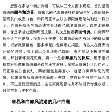
想要在家做个初步判断，可以从三个方面来观察。首先是看
白斑的
颜色和边界
。白癜风的色素脱失往往是完全的，白斑颜色
呈现乳白或瓷白色，和四周正常皮肤的界限像用笔勾勒过一样分
明。而白色糠疹的白斑通常是淡白色或者灰白色，边界比较模
糊，像是渐渐过渡到周围皮肤。其次是检查
表面情况
。白癜风部
位不会产生皮屑，摸着完全平整，如果白斑表面有细小的糠状鳞
屑，或者微微粗糙，那多半是白色糠疹在捣乱。有些人在夏天出
汗多的时候，脸上冒出少量淡白色圆斑，表面能刮下极薄的鳞
屑，那就要怀疑花斑癣。再一个是看
摩擦后的反应
。用手指或
棉签轻轻摩擦白斑和旁边的正常皮肤，摩擦后白斑处泛起红色，
而正常皮肤也发红，两者颜色差异变小，这是白癜风常见的现
象。如果摩擦后白斑依然苍白不变红，贫血痣的可能性就会增
加。不过需要提醒的是，这些家庭观察法并不能替代专业诊断，
只能帮着心里有个底。
容易和白癜风混淆的几种白斑