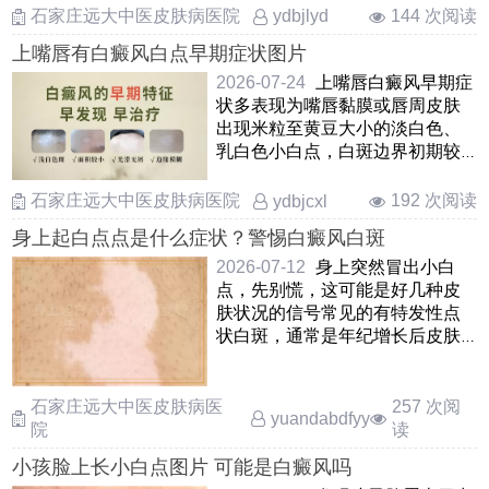
有 ……
石家庄远大中医皮肤病医院
144 次阅读
ydbjlyd
上嘴唇有白癜风白点早期症状图片
2026-07-24
上嘴唇白癜风早期症
状多表现为嘴唇黏膜或唇周皮肤
出现米粒至黄豆大小的淡白色、
乳白色小白点，白斑边界初期较
为模糊，表面光滑无鳞屑 ……
石家庄远大中医皮肤病医院
192 次阅读
ydbjcxl
身上起白点点是什么症状？警惕白癜风白斑
2026-07-12
身上突然冒出小白
点，先别慌，这可能是好几种皮
肤状况的信号常见的有特发性点
状白斑，通常是年纪增长后皮肤
出现的小斑点；也可能是花斑癣
……
石家庄远大中医皮肤病医
257 次阅
yuandabdfyy
院
读
小孩脸上长小白点图片 可能是白癜风吗