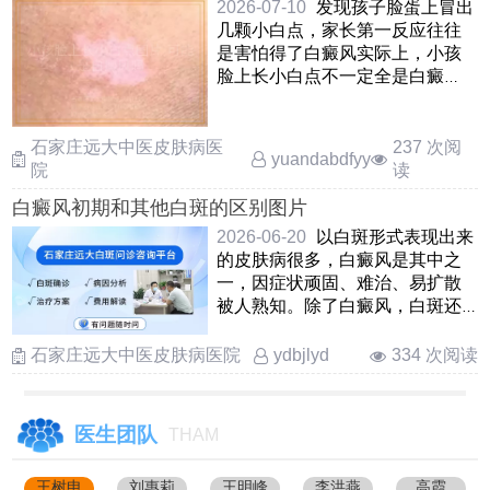
2026-07-10
发现孩子脸蛋上冒出
几颗小白点，家长第一反应往往
是害怕得了白癜风实际上，小孩
脸上长小白点不一定全是白癜
风，还可能是单纯糠疹，花斑癣
……
石家庄远大中医皮肤病医
237 次阅
yuandabdfyy
院
读
白癜风初期和其他白斑的区别图片
2026-06-20
以白斑形式表现出来
的皮肤病很多，白癜风是其中之
一，因症状顽固、难治、易扩散
被人熟知。除了白癜风，白斑还
有其他可能性，如贫血痣、白
……
石家庄远大中医皮肤病医院
334 次阅读
ydbjlyd
医生团队
THAM
王树申
刘惠莉
王明峰
李洪燕
高霞