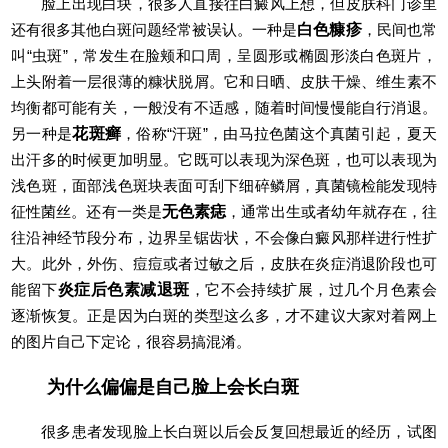
脸上出现白块，很多人直接往白癜风上想，但皮肤科门诊里
还有很多其他白斑问题经常被误认。一种是
白色糠疹
，民间也常
叫“虫斑”，常发生在脸颊和口周，呈圆形或椭圆形淡白色斑片，
上头附着一层很薄的糠状脱屑。它和日晒、皮肤干燥、维生素不
均衡都可能有关，一般没有不适感，随着时间慢慢能自行消退。
另一种是
花斑癣
，俗称“汗斑”，由马拉色菌这个真菌引起，夏天
出汗多的时候更加明显。它既可以表现为深色斑，也可以表现为
浅色斑，面部浅色斑块表面可刮下细碎鳞屑，真菌镜检能发现特
征性菌丝。还有一类是
无色素痣
，通常出生或者幼年就存在，往
往沿神经节段分布，边界呈锯齿状，不会像白癜风那样进行性扩
大。此外，外伤、痘痘或者过敏之后，皮肤在炎症消退阶段也可
能留下
炎症后色素减退斑
，它不会持续扩展，过几个月色素会
逐渐恢复。正是因为白斑的类型这么多，才不建议大家对着网上
的图片自己下定论，很容易搞混淆。
为什么偏偏是自己脸上会长白斑
很多患者发现脸上长白斑以后会反复回想最近的经历，试图