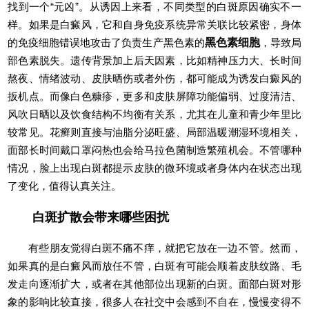
找到一个“元凶”。从诱因上来看，不同类型的白斑原因确实不一
样。如果是白癜风，它和自身免疫系统异常关联比较紧密，身体
的免疫细胞错误地攻击了负责生产黑色素的
黑色素细胞
，导致局
部色素脱失。遗传背景加上后天因素，比如精神压力大、长时间
熬夜、情绪波动、皮肤晒伤或者外伤，都可能成为诱发白癜风的
扳机点。而像白色糠疹，更多和皮肤屏障功能偏弱、过度清洁、
风吹日晒以及饮食结构不均衡有关系，尤其在儿童和青少年里比
较常见。花癣则直接与油脂分泌旺盛、局部温暖潮湿环境相关，
面部长时间戴口罩闷热也会给马拉色菌制造繁殖机会。不管哪种
情况，脸上出现白斑都提示皮肤的微环境或者身体内在状态出现
了变化，值得认真关注。
白斑扩散会带来哪些困扰
有些朋友觉得白斑不痛不痒，就把它放在一边不管。然而，
如果真的是白癜风而放任不管，白斑有可能会顺着皮肤纹路、毛
发走向逐渐扩大，或者在其他部位出现新的白斑。面部白斑对形
象的影响比较直接，很多人在社交中会感到不自在，慢慢变得不