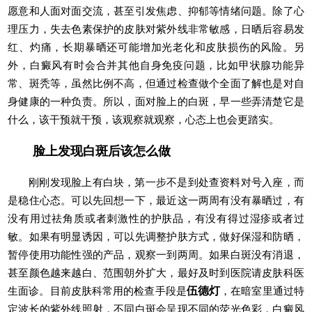
愿意和人面对面交流，甚至引发焦虑、抑郁等情绪问题。除了心
理压力，失去色素保护的皮肤对紫外线非常敏感，日晒后容易发
红、灼痛，长期暴晒还可能增加光老化和皮肤损伤的风险。另
外，白癜风有时会合并其他自身免疫问题，比如甲状腺功能异
常、斑秃等，虽然比例不高，但通过检查做个全面了解也是对自
身健康的一种负责。所以，面对脸上的白斑，早一些弄清楚它是
什么，该干预就干预，该观察就观察，心态上也会更踏实。
脸上发现白斑后该怎么做
刚刚发现脸上有白块，第一步不是到处查资料对号入座，而
是稳住心态。可以先回想一下，最近这一两周有没有暴晒过，有
没有用过祛角质或者刺激性的护肤品，有没有得过湿疹或者过
敏。如果有明显诱因，可以先调整护肤方式，做好保湿和防晒，
暂停使用功能性强的产品，观察一到两周。如果白斑没有消退，
甚至颜色越来越白、范围朝外扩大，最好及时到医院请皮肤科医
生面诊。目前皮肤科常用的检查手段是
伍德灯
，在暗室里通过特
定波长的紫外线照射，不同白斑会呈现不同的荧光色彩，白癜风