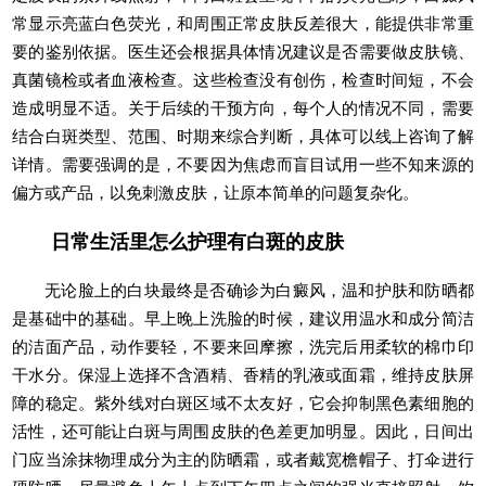
常显示亮蓝白色荧光，和周围正常皮肤反差很大，能提供非常重
要的鉴别依据。医生还会根据具体情况建议是否需要做皮肤镜、
真菌镜检或者血液检查。这些检查没有创伤，检查时间短，不会
造成明显不适。关于后续的干预方向，每个人的情况不同，需要
结合白斑类型、范围、时期来综合判断，具体可以线上咨询了解
详情。需要强调的是，不要因为焦虑而盲目试用一些不知来源的
偏方或产品，以免刺激皮肤，让原本简单的问题复杂化。
日常生活里怎么护理有白斑的皮肤
无论脸上的白块最终是否确诊为白癜风，温和护肤和防晒都
是基础中的基础。早上晚上洗脸的时候，建议用温水和成分简洁
的洁面产品，动作要轻，不要来回摩擦，洗完后用柔软的棉巾印
干水分。保湿上选择不含酒精、香精的乳液或面霜，维持皮肤屏
障的稳定。紫外线对白斑区域不太友好，它会抑制黑色素细胞的
活性，还可能让白斑与周围皮肤的色差更加明显。因此，日间出
门应当涂抹物理成分为主的防晒霜，或者戴宽檐帽子、打伞进行