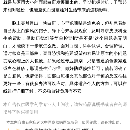
就是从硬币大小的面部白斑发展而来的。早期把握时机，干预起
来相对轻松，也能避免白斑蔓延对生活带来的连锁影响。
脸上突然冒出一块白斑，心里犯嘀咕是难免的，但别急着给
自己戴上白癜风的帽子。静下心来客观观察，及时寻求皮肤科医
生的帮助，借助伍德灯等简单检查把“是不是”这个问题先弄明
白，才能谈下一步该怎么做。面对白斑，科学认识、合理护理、
适时检查是三部曲，盲目恐慌和拖延观望都容易让原本的小问题
变成心理上的大包袱。如果经过专业辨别，只是普通的色素减退
或白色糠疹，那调整生活习惯、做好防晒修护即可；倘若明确了
是白癜风，也请记得，面部白斑相比其他部位对干预的反应往往
更好一些，有很多办法可以应对。具体适合个人的方向，可以在
线进行详细了解，不必独自背负所有不安。
本广告仅供医学药学专业人士阅读，请按药品说明书或者在药师
指导下购买和使用
本章内容由石家庄远大中医皮肤病医院所著，如需转载，请备注出处。