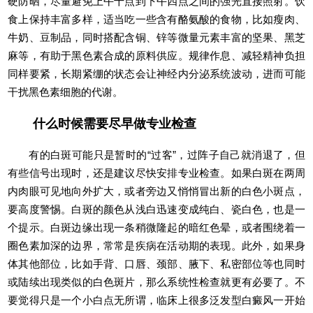
硬防晒，尽量避免上午十点到下午四点之间的强光直接照射。饮
食上保持丰富多样，适当吃一些含有酪氨酸的食物，比如瘦肉、
牛奶、豆制品，同时搭配含铜、锌等微量元素丰富的坚果、黑芝
麻等，有助于黑色素合成的原料供应。规律作息、减轻精神负担
同样要紧，长期紧绷的状态会让神经内分泌系统波动，进而可能
干扰黑色素细胞的代谢。
什么时候需要尽早做专业检查
有的白斑可能只是暂时的“过客”，过阵子自己就消退了，但
有些信号出现时，还是建议尽快安排专业检查。如果白斑在两周
内肉眼可见地向外扩大，或者旁边又悄悄冒出新的白色小斑点，
要高度警惕。白斑的颜色从浅白迅速变成纯白、瓷白色，也是一
个提示。白斑边缘出现一条稍微隆起的暗红色晕，或者围绕着一
圈色素加深的边界，常常是疾病在活动期的表现。此外，如果身
体其他部位，比如手背、口唇、颈部、腋下、私密部位等也同时
或陆续出现类似的白色斑片，那么系统性检查就更有必要了。不
要觉得只是一个小白点无所谓，临床上很多泛发型白癜风一开始