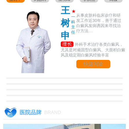
王
★
从事皮肤科临床诊疗和研
一
树
发工作近30年，善于通过
科
白癜风发病诱因来寻找治
主
疗方法....
任
申
擅长
外科手术治疗各类白癜风，
尤其是对顽固型白癜风、大面积白癜
风及稳定期白癜风经验丰富
快速问诊
医院品牌
BRAND