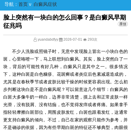
导航：
首页
ν
白癜风症状
脸上突然有一块白的怎么回事？是白癜风早期
征兆吗
yuandabdfyy
2026-07-01
293次
不少人洗脸或照镜子时，无意中发现脸上冒出一小块白色的
斑，心里咯噔一下，马上联想到白癜风。其实，脸上突然白了一
块，背后的可能性有好几种，白癜风只是其中之一。很多情况
下，这种白斑是白色糠疹、花斑癣或者炎症后色素减退造成的，
尤其是在春秋季节或者皮肤比较干燥的时候更容易出现。怎么初
步判断这块白是不是白癜风呢？可以留意这几个细节：白癜风的
白斑大多像牛奶一样白，边界非常清楚，摸上去和正常皮肤一样
光滑，没有脱屑、没有结痂，也不觉得发痒或者疼痛。如果拿手
指轻轻摩擦白斑部位，周围皮肤发红，白斑也跟着发红，这通常
更支持白癜风的倾向。不过，自己在家的观察只能作为参考，并
不是确诊的依据，因为有些早期白斑的特征还不够典型，肉眼很