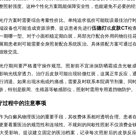
整照射强度。这种个性化方案既能保障安全性，也能避免不必要的经
光疗方案时需要综合考量性价比。单纯追求低价可能耽误最佳治疗
端设备也可能造成资源浪费。提议患者先进行
伍德灯
或
皮肤CT
检
一期哪一型。对于小面积稳定期白斑，局部光疗配合外用药物往往
展期患者则可能需要全身照射配合系统医治。具体搭配方案可通过
细致交流。
光疗期间要严格遵守操作规范。照射前不宜涂抹防晒霜或含光敏
影响光线穿透力。治疗后皮肤可能出现轻微红斑，这属正常反应，
行消退。如果出现水疱或灼痛感，需要及时联系本院调节剂量。同
肤，特别是眼周、生殖器等敏感部位，照射时需用专用遮挡物防护。
疗过程中的注意事项
作为白癜风物理医治的重要手段，其收费体系相对透明合理。患者
更要看重医治的规范性和连续性。不规则的间歇性照射不仅浪费金
大受影响。提议建立固定的医治档案，记录每次照射后的皮肤反