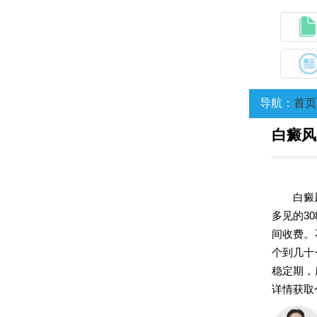
导航：
首页
白癜风
白癜
多见的3
间收费。
个到几十
稳定期，
详情获取