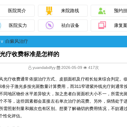
医院简介
来院路线
预约
医院实力
祛白设备
康复
ν
白癜风治疗
光疗收费标准是怎样的
yuandabdfyy
2026-05-09
417次
风光疗收费通常依据治疗方式、皮损面积及疗程长短来综合判定。
08准分子激光多按光斑数量计算费用，而311窄谱紫外线光疗则通常
不同地区物价水平差异较大，加之患者白斑面积大小不一，所需光
个不等，这些因素都会直接左右单次治疗的花费。另外，病情处于
所需照射剂量和频次也有区别。想要了解确切的费用情况，不妨通
个性化评估。