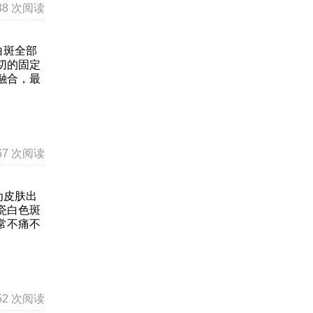
38 次阅读
白斑全部
切的固定
融合，最
67 次阅读
为皮肤出
瓷白色斑
常不痛不
52 次阅读