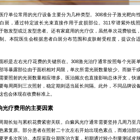
医疗单位常用的光疗设备主要分为几种类型。308准分子激光靶向
白斑，通过特定波长光束直接作用于皮损部位。311窄谱紫外线
于散发型或泛发型患者。还有家庭用的光疗仪，虽然单次花费较低
制。本院医生会根据患者白斑分布范围和皮肤耐受程度，提议合
面积是左右光疗花费的关键所在。308激光治疗通常按照每个光斑
部等暴露部位由于面积相对局限，单次所需光斑数量较少。而躯干
需要照射的光斑数量相应增多。医治频次也直接影响总体开支，快
要每周两到三次照射，稳定期则适当延长间隔。此外，不同品牌设
这也会体现在收费标准上。
响光疗费用的主要因素
周期长短与累积花费紧密关联。白癜风光疗通常需要坚持几周乃至
色素复原。部分患者在照射二十次左右开始出现色素点，而难治部
要更多次医治。本院采取分期医治方案，初期通过较小剂量测试皮