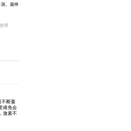
白斑。最终
使用
斑不断蔓
里难免会
，激素不