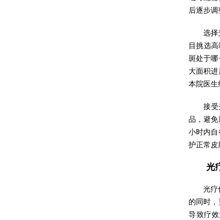
后逐步调
选择
目挑选高
斑处于哪
大面积进
本院医生
接受
品，避免
小时内自
护正常皮
光
光疗
的同时，
导致疗效