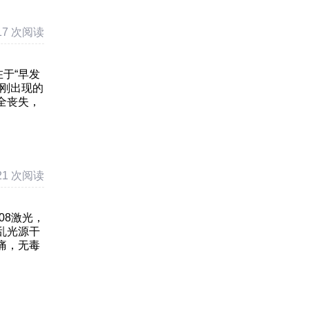
17 次阅读
于“早发
待刚出现的
全丧失，
21 次阅读
08激光，
乱光源干
痛，无毒