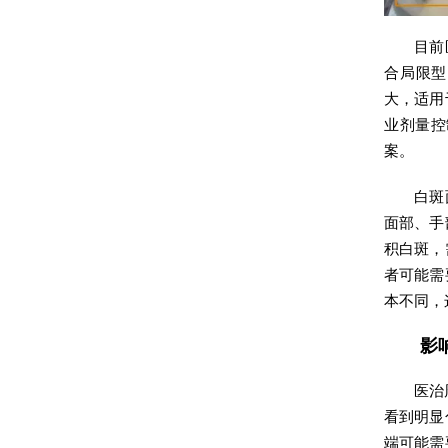
目前
合局限型
大，适用
业剂量控
案。
白斑
面部、手
积白斑，
者可能需
本不同，
影
医治
看到明显
端可能需