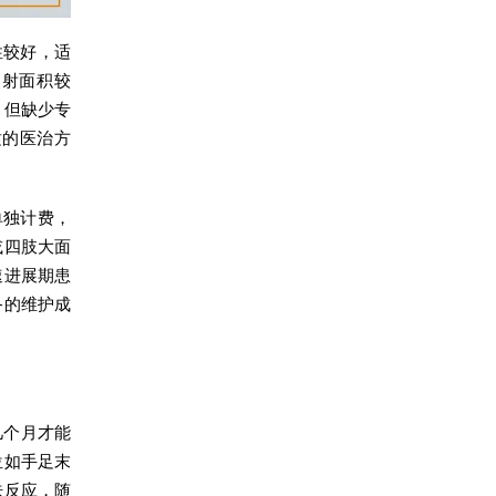
性较好，适
照射面积较
，但缺少专
适的医治方
单独计费，
或四肢大面
速进展期患
备的维护成
几个月才能
位如手足末
肤反应，随