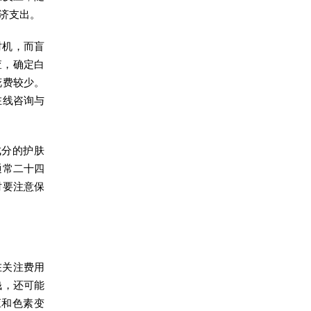
济支出。
时机，而盲
查，确定白
花费较少。
在线咨询与
成分的护肤
通常二十四
时要注意保
在关注费用
钱，还可能
应和色素变