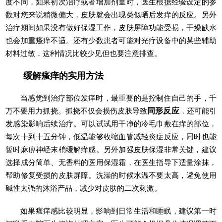
度不同，如果初次治疗或者增加剂量时，医生根据经验设定的参
数对您来说稍微偏大，皮肤就会出现类似晒后发痒的反应。另外
治疗期间如果没有做好保湿工作，皮肤屏障功能受损，干燥缺水
也会加重瘙痒不适。还有少数患者可能对光疗设备中的某些辅助
材料过敏，这种情况比较少见但也要注意排查。
缓解瘙痒的实用方法
当感觉到治疗部位发痒时，最重要的是控制住自己的手，千
万不要用力抓挠。抓挠不仅会损伤皮肤导致
同形反应
，还可能引
发感染影响后续治疗。可以试试用干净的冷毛巾敷在痒的部位，
每次十到十五分钟，低温能够收缩血管减轻炎症反应，同时也能
暂时麻痹神经末梢缓解痒感。另外加强皮肤保湿非常关键，建议
选择成分简单、无香料的医用保湿霜，在医生指导下适量涂抹，
帮助修复受损的皮肤屏障。洗澡的时候水温不要太高，避免使用
碱性太强的沐浴产品，减少对皮肤的二次刺激。
如果瘙痒感比较明显，影响到日常生活和睡眠，建议第一时