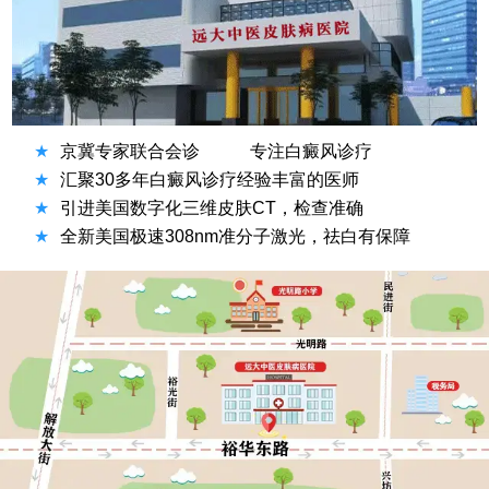
★
京冀专家联合会诊
专注白癜风诊疗
★
汇聚30多年白癜风诊疗经验丰富的医师
★
引进美国数字化三维皮肤CT，检查准确
★
全新美国极速308nm准分子激光，祛白有保障