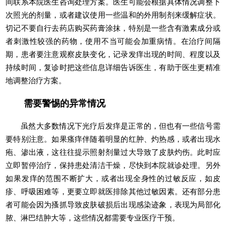
间联系本院医生咨询处理方案。医生可能会根据具体情况调整下
次照光的剂量，或者建议使用一些温和的外用制剂来缓解症状。
切记不要自行去药店购买药膏涂抹，特别是一些含有激素成分或
者刺激性较强的药物，使用不当可能会加重病情。在治疗间隔
期，患者要注意观察皮肤变化，记录发痒出现的时间、程度以及
持续时间，复诊时把这些信息详细告诉医生，有助于医生更精准
地调整治疗方案。
需要警惕的异常情况
虽然大多数情况下光疗后发痒是正常的，但也有一些信号需
要特别注意。如果瘙痒伴随着明显的红肿、灼热感，或者出现水
疱、渗出液，这往往提示照射剂量过大导致了皮肤灼伤。此时应
立即暂停治疗，保持患处清洁干燥，尽快到本院就诊处理。另外
如果发痒的范围不断扩大，或者出现全身性的过敏反应，如皮
疹、呼吸困难等，更要立即就医排除其他过敏因素。还有部分患
者可能会因为搔抓导致皮肤破损后出现感染迹象，表现为局部化
脓、淋巴结肿大等，这些情况都需要专业医疗干预。