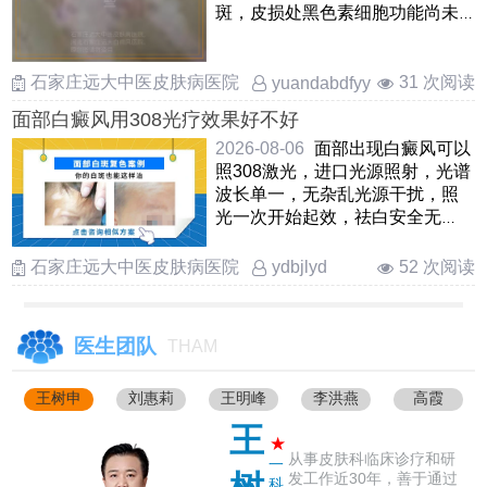
斑，皮损处黑色素细胞功能尚未
完全丧失，及时纠正免疫紊乱和
……
石家庄远大中医皮肤病医院
31 次阅读
yuandabdfyy
面部白癜风用308光疗效果好不好
2026-08-06
面部出现白癜风可以
照308激光，进口光源照射，光谱
波长单一，无杂乱光源干扰，照
光一次开始起效，祛白安全无
痛，无毒副作用。要想取得良好
的 ……
石家庄远大中医皮肤病医院
52 次阅读
ydbjlyd
医生团队
THAM
王树申
刘惠莉
王明峰
李洪燕
高霞
王
★
从事皮肤科临床诊疗和研
一
发工作近30年，善于通过
科