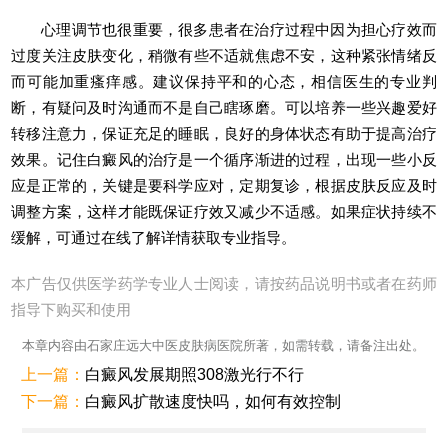
心理调节也很重要，很多患者在治疗过程中因为担心疗效而
过度关注皮肤变化，稍微有些不适就焦虑不安，这种紧张情绪反
而可能加重瘙痒感。建议保持平和的心态，相信医生的专业判
断，有疑问及时沟通而不是自己瞎琢磨。可以培养一些兴趣爱好
转移注意力，保证充足的睡眠，良好的身体状态有助于提高治疗
效果。记住白癜风的治疗是一个循序渐进的过程，出现一些小反
应是正常的，关键是要科学应对，定期复诊，根据皮肤反应及时
调整方案，这样才能既保证疗效又减少不适感。如果症状持续不
缓解，可通过在线了解详情获取专业指导。
本广告仅供医学药学专业人士阅读，请按药品说明书或者在药师
指导下购买和使用
本章内容由石家庄远大中医皮肤病医院所著，如需转载，请备注出处。
上一篇：
白癜风发展期照308激光行不行
下一篇：
白癜风扩散速度快吗，如何有效控制