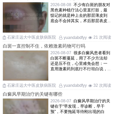
白
2026-08-08
不少有白斑的朋友对
黑色素种植疗法心里直打鼓，最
惦记的就是种上去的那层薄皮到
底会不会掉其实，术后那层表皮
多半会自行脱落，这完全是 ……
石家庄远大中医皮肤病医院
21 次阅读
yuandabdfyy
白斑一直控制不住，依赖激素药物可行吗
2026-08-07
很多白癜风患者看到
白斑不断蔓延，用了不少方法却
还是压不住，心里难免会想：一
直用激素药到底行不行坦白说，
激素不是不能用，但要看怎么用
……
石家庄远大中医皮肤病医院
32 次阅读
yuandabdfyy
白癜风早期治疗的关键有哪些
2026-08-07
白癜风早期治疗的关
键在于“早发现，早诊断，早干
预”，不要拖延等待刚出现的白