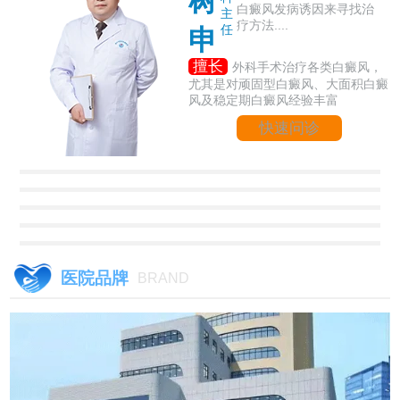
树
白癜风发病诱因来寻找治
主
疗方法....
任
申
擅长
外科手术治疗各类白癜风，
尤其是对顽固型白癜风、大面积白癜
风及稳定期白癜风经验丰富
快速问诊
医院品牌
BRAND