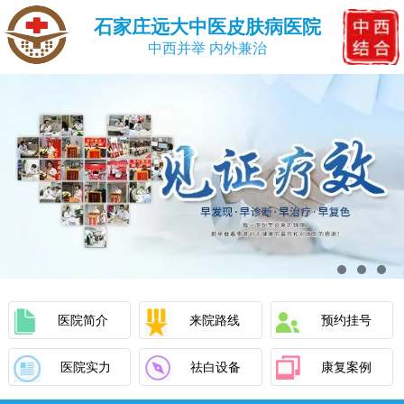
石家庄远大中医皮肤病医院
中西并举 内外兼治
医院简介
来院路线
预约挂号
医院实力
祛白设备
康复案例