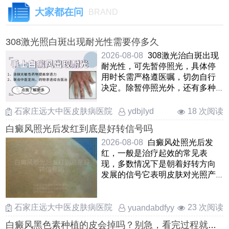
大家都在问
BRAND
308激光照白斑出现耐光性需要停多久
2026-08-08
308激光治白斑出现
耐光性，可先暂停照光，具体停
用时长需严格遵医嘱，切勿自行
决定。除暂停照光外，还有多种
应对方式，可调整照射剂量与照
……
石家庄远大中医皮肤病医院
18 次阅读
ydbjlyd
白癜风照光后发红到底是好转信号吗
2026-08-08
白癜风处照光后发
红，一般是治疗起效的常见表
现，多数情况下是朝着好转方向
发展的信号它表明皮肤对光照产
生了反应，局部微循环得到改善
……
石家庄远大中医皮肤病医院
23 次阅读
yuandabdfyy
白癜风黑色素种植的皮会掉吗？别急，看完过程就明