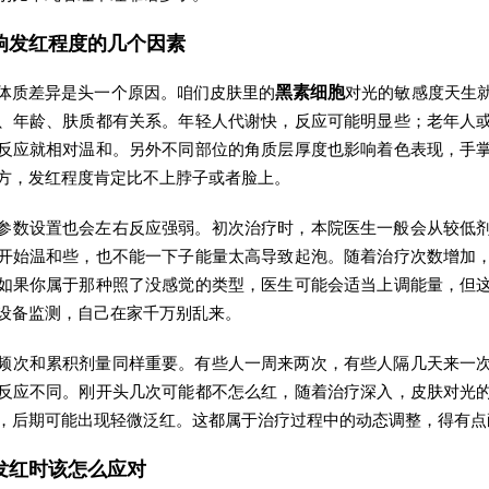
响发红程度的几个因素
体质差异是头一个原因。咱们皮肤里的
黑素细胞
对光的敏感度天生
、年龄、肤质都有关系。年轻人代谢快，反应可能明显些；老年人
反应就相对温和。另外不同部位的角质层厚度也影响着色表现，手
方，发红程度肯定比不上脖子或者脸上。
参数设置也会左右反应强弱。初次治疗时，本院医生一般会从较低
开始温和些，也不能一下子能量太高导致起泡。随着治疗次数增加
如果你属于那种照了没感觉的类型，医生可能会适当上调能量，但
设备监测，自己在家千万别乱来。
频次和累积剂量同样重要。有些人一周来两次，有些人隔几天来一
反应不同。刚开头几次可能都不怎么红，随着治疗深入，皮肤对光
，后期可能出现轻微泛红。这都属于治疗过程中的动态调整，得有点
发红时该怎么应对