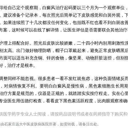
得给自己定个观察期，白癜风治疗起码要以三个月为一个观察单位
。建议准备个记录本，每次照光后简单记下皮肤感觉和白斑外观，
。如果连续照了十几次都没任何变化，包括既不红也看不到白斑改
方案，这时候可以在线了解详情，让医生评估是否需要联合其他治疗
护理上得配合好。照光后皮肤比较娇嫩，二十四小时内别用刺激性
别太高。出门做好物理防晒，帽子口罩戴起来，避免正常皮肤晒黑
方面可以适当补充含铜、锌的食物，像坚果、动物肝脏这些，但别
好，治疗才是根本。
调整同样不能忽视。很多患者一看不发红就焦虑，这种负面情绪反
，对病情恢复不利。要明白白癜风是慢性病，黑色素细胞生长周
治疗方案是规范的，仪器是正规的，就踏踏实实按疗程走。实在心
专业医生用伍德灯检查，看看皮下黑色素活跃程度，比肉眼观察准确
供医学药学专业人士阅读，请按药品说明书或者在药师指导下购买和
容由石家庄远大中医皮肤病医院所著，如需转载，请备注出处。