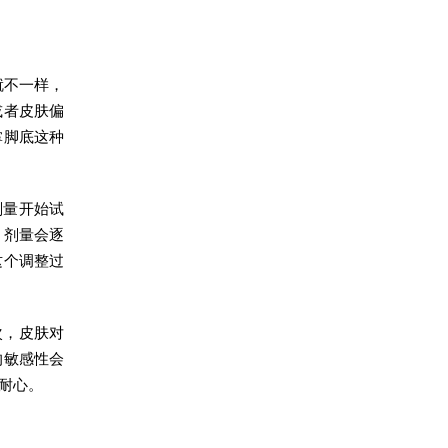
就不一样，
或者皮肤偏
掌脚底这种
剂量开始试
，剂量会逐
这个调整过
次，皮肤对
的敏感性会
耐心。