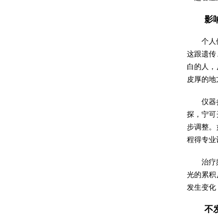
影
个人
这跟遗传
白的人，
皮厚的地
仪器
探，宁可
步调整。
程得专业
治疗
光的累积
发生变化
不