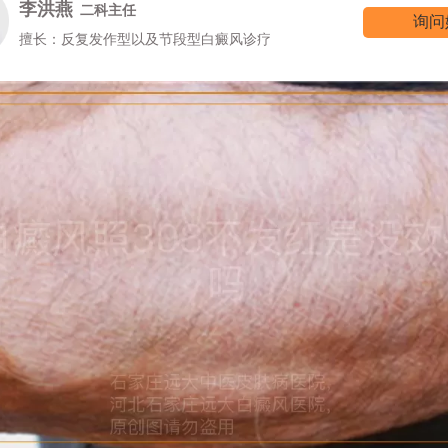
李洪燕
二科主任
询问
擅长：反复发作型以及节段型白癜风诊疗