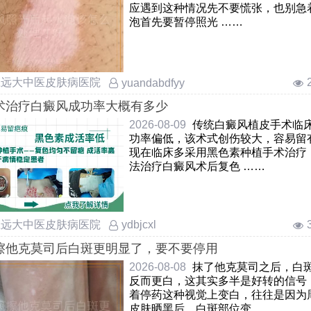
应遇到这种情况先不要慌张，也别急
泡首先要暂停照光 ……
庄远大中医皮肤病医院
yuandabdfyy
术治疗白癜风成功率大概有多少
2026-08-09
传统白癜风植皮手术临
功率偏低，该术式创伤较大，容易留
现在临床多采用黑色素种植手术治疗
法治疗白癜风术后复色 ……
庄远大中医皮肤病医院
ydbjcxl
擦他克莫司后白斑更明显了，要不要停用
2026-08-08
抹了他克莫司之后，白
反而更白，这其实多半是好转的信号
着停药这种视觉上变白，往往是因为
皮肤晒黑后，白斑部位变 ……