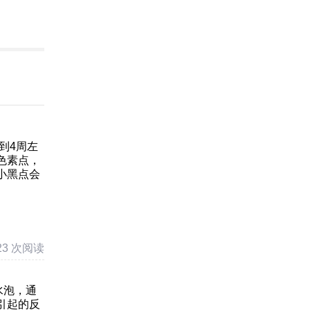
到4周左
色素点，
小黑点会
23 次阅读
水泡，通
引起的反