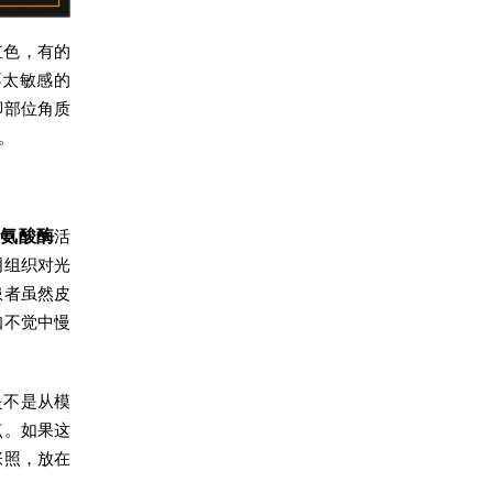
红色，有的
不太敏感的
脚部位角质
。
酪氨酸酶
活
明组织对光
患者虽然皮
知不觉中慢
是不是从模
点。如果这
张照，放在