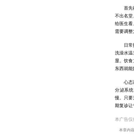
首先
不出名堂
给医生看
需要调整
日常
洗澡水温
显。饮食
东西就能
心态
分泌系统
慢。只要
期复诊让
本广告仅
本章内