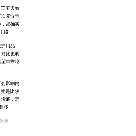
，三五天看
下次复诊带
善，那确实
手段。
洗护用品，
后对比更明
指望单靠吃
而会影响内
期就是比较
里没底，定
得多。
使用