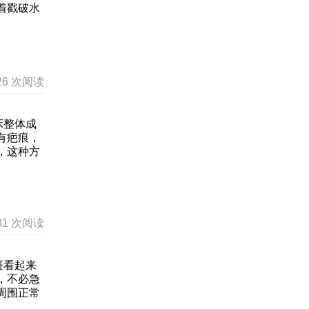
着戳破水
26 次阅读
床整体成
有疤痕，
，这种方
31 次阅读
斑看起来
，不必急
周围正常