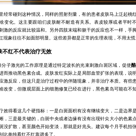
里经常碰到这种情况，同样的照射剂量，有的患者皮肤马上泛起桃
啥变化。这主要跟咱们皮肤耐不耐造有关系。表皮较厚或者平时
刺激的反应就比较温和。另外四肢末端和躯干的反应也不一样，手
红现象往往不如面部明显。这些差异都是正常的生理表现，不用太慌
肤不红不代表治疗无效
8准分子激光的工作原理是通过特定波长的光束刺激白斑区域，促使
进而推动黑色素合成。皮肤发红实际上是局部血管扩张的表现，说
应激反应，但这只是治疗过程中的伴随现象，并非治疗本质。有些
啥改变，但微观层面上的细胞修复已经在进行，黑色素岛可能在不
疗效得看这几个硬指标：一是白斑面积有没有继续变大，二是边界
晰，三是最关键的，白斑中央或者边缘有没有出现针尖大小的色素
斑没扩散，甚至颜色开始变淡，那就是好兆头。建议每个月手机拍
别比单纯看红不红靠谱多了。