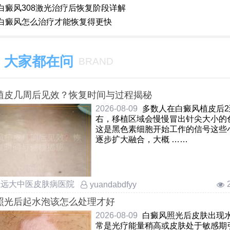
白癜风308激光治疗后恢复阶段详解
白癜风怎么治疗才能恢复得更快
大家都在问
BRAND
植皮几周后见效？恢复时间与过程揭秘
2026-08-09
多数人在白癜风植皮后2
右，移植区域会慢慢冒出针尖大小的
这是黑色素细胞开始工作的信号这些
逐步扩大融合，大概 ……
庄远大中医皮肤病医院
yuandabdfyy
照光后起水泡该怎么处理才好
2026-08-09
白癜风照光后皮肤出现
常是光疗能量稍高或皮肤处于敏感期