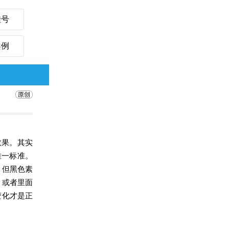
挂号
案例
效果。其实
唯一标准。
，但黑色素
，或者里面
变化才是正