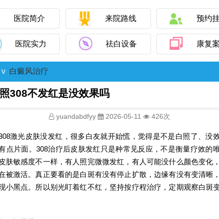
医院简介
来院路线
预约
医院实力
祛白设备
康复
ν
白癜风治疗
照308不发红是没效果吗
yuandabdfyy
2026-05-11
426次
308激光皮肤没发红，很多白友就开始慌，觉得是不是白照了、没
有点片面。308治疗后皮肤发红只是种常见反应，不是衡量疗效的
皮肤敏感度不一样，有人照完微微发红，有人可能没什么颜色变化
在被激活。真正要看的是白斑有没有停止扩散，边缘有没有变清晰
现小黑点。所以别光盯着红不红，坚持按疗程治疗，定期观察白斑