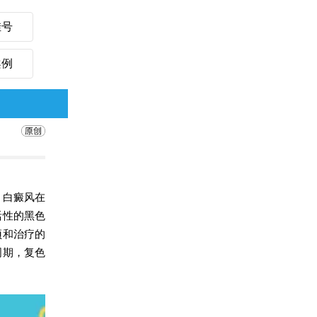
挂号
案例
。
白癜风在
活性的黑色
预和治疗的
周期，复色