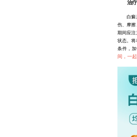
治疗与
白癜风的
伤、摩擦
期间应注
状态。将
条件，加
间，一起