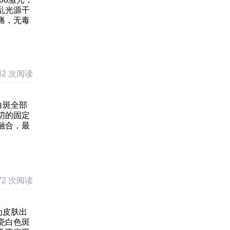
乱光源干
痛，无毒
42 次阅读
白斑全部
切的固定
融合，最
72 次阅读
为皮肤出
瓷白色斑