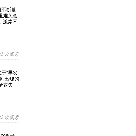
斑不断蔓
里难免会
，激素不
23 次阅读
于“早发
待刚出现的
全丧失，
22 次阅读
08激光，