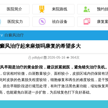
医院简介
来院路线
预约
医院实力
祛白设备
康复
ν
白癜风治疗
癜风治疗起来麻烦吗康复的希望多大
ydbjlyd
2026-05-16
364次
早期是治疗的黄金阶段，建议抓紧就医，避免错失治疗良机
，症状相对轻微，白斑数量较少、面积较小，皮损区域内仍保留有
此时皮肤的色素脱失程度较轻，细胞修复和再生的难度较低，是干
。抓住早期阶段进行规范处理，有利于激活黑色素功能，缩短恢复
高，也能避免白斑进一步扩散，为后续复色打下良好基础。