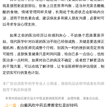
线直接照射皮损部位。饮食上注意营养均衡，适当补充富含酪氨
酸的食物。情绪管理同样关键，长期处于焦虑状态会影响内分
泌，进而干扰色素合成。建议病友多和家人朋友沟通，必要时可
以寻求专业心理支持。
如果之前的医治经历让你感到灰心，不妨换个思路重新开
始。现代医学针对白斑的医治手段已经很成熟，关键是要选择正
规机构，配合医师完成整个疗程。别因为一时的挫折就否定所有
可能性，皮肤恢复健康只是时间问题，给自己多一点信心，也给
医治多一点时间。如果对自己的病况不确定，或者想了解更适合
的干预方案，可以在线了解详情，让专业医师帮你评估现状，制
定切实可行的复色计划。
本广告仅供医学药学专业人士阅读，请按药品说明书或者在药师
指导下购买和使用
本章内容由石家庄远大中医皮肤病医院所著，如需转载，请备注出处。
上一篇：
白癜风吃中药后摩擦变红是好转吗