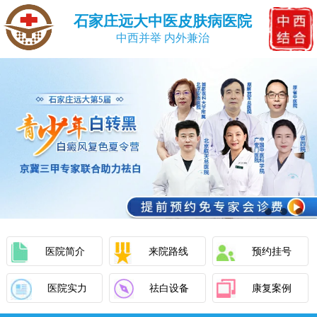
石家庄远大中医皮肤病医院
中西并举 内外兼治
医院简介
来院路线
预约挂号
医院实力
祛白设备
康复案例