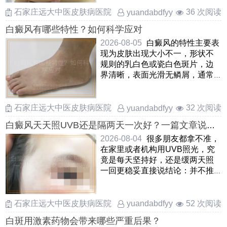
这 ……
石家庄远大中医皮肤病医院
36 次阅读
yuandabdfyy
白癜风有哪些特性？如何科学应对
2026-08-05
白癜风的特性主要表
现为皮肤出现大小不一，形状不
规则的乳白色或瓷白色斑片，边
界清晰，表面光滑无鳞屑，通常
不痛不痒白斑容易向正常皮肤
……
石家庄远大中医皮肤病医院
32 次阅读
yuandabdfyy
白癜风天天照UVB还是隔两天一次好？一篇文章说清
照光频率
2026-08-04
很多朋友都拿不准，
在家里或者机构用UVB照光，究
竟是每天坚持好，还是缓两天照
一回更稳妥直接说结论：并不推
崇天天照光皮肤在接受紫外线
……
石家庄远大中医皮肤病医院
52 次阅读
yuandabdfyy
白斑用激素药物会带来哪些严重后果？