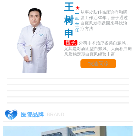
王
★
从事皮肤科临床诊疗和研
一
树
发工作近30年，善于通过
科
白癜风发病诱因来寻找治
主
疗方法....
任
申
擅长
外科手术治疗各类白癜风，
尤其是对顽固型白癜风、大面积白癜
风及稳定期白癜风经验丰富
快速问诊
医院品牌
BRAND