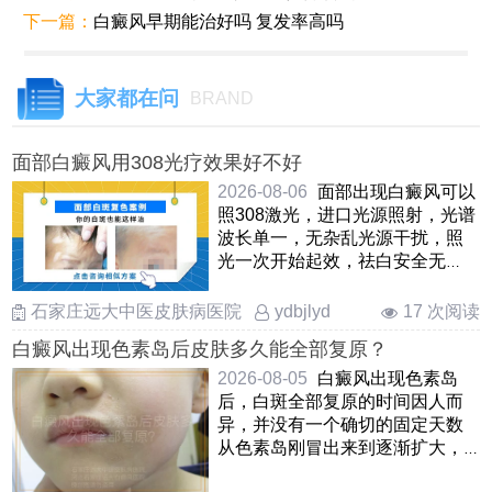
下一篇：
白癜风早期能治好吗 复发率高吗
大家都在问
BRAND
面部白癜风用308光疗效果好不好
2026-08-06
面部出现白癜风可以
照308激光，进口光源照射，光谱
波长单一，无杂乱光源干扰，照
光一次开始起效，祛白安全无
痛，无毒副作用。要想取得良好
的 ……
石家庄远大中医皮肤病医院
17 次阅读
ydbjlyd
白癜风出现色素岛后皮肤多久能全部复原？
2026-08-05
白癜风出现色素岛
后，白斑全部复原的时间因人而
异，并没有一个确切的固定天数
从色素岛刚冒出来到逐渐扩大，
融合，最终覆盖整个白斑区域，