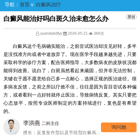
导航：
首页
ν
白癜风治疗
白癜风能治好吗白斑久治未愈怎么办
yuandabdfyy
2026-05-21
366次
白癜风这个毛病确实能治，之前尝试医治却没见好转，多半
是没找准方向或者中途放弃了。现在医学手段越来越先进，只要
采取科学的诊疗方案，配合医师指导，大多数病友的皮肤状况都
能得到改善。说白了，白斑虽然看起来顽固，但并非无法控制，
关键在于愿不愿意给自己多一点耐心，选择正规的医治途径。很
多病友反馈，之前之所以疗效不佳，往往是因为盲目尝试各种偏
方，或者看到一点好转就停止医治，导致病情反复。其实只要把
心态放平，按照专业医师制定的方案持续进行，复色是有希望
的。
高霞
七科主任
询问她
擅长：女性/颜面型白癜风的诊治