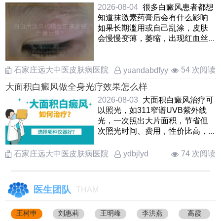
2026-08-04
很多白癜风患者都想
知道抹激素药膏后会有什么影响
如果长期滥用或自己乱涂，皮肤
会慢慢变薄，萎缩，出现红血丝
和颜色不均匀，还可能形成激
……
石家庄远大中医皮肤病医院
54 次阅读
yuandabdfyy
大面积白癜风做全身光疗效果怎么样
2026-08-03
大面积白癜风治疗可
以照光，如311窄谱UVB紫外线
光，一次照出大片面积，节省但
次照光时间、费用，性价比高，
减轻患者治疗的资金负担。照光
治 ……
石家庄远大中医皮肤病医院
74 次阅读
ydbjlyd
医生团队
THAM
王树申
刘惠莉
王明峰
李洪燕
高霞