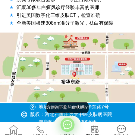
★
汇聚30多年白癜风诊疗经验丰富的医师
★
引进美国数字化三维皮肤CT，检查准确
★
全新美国极速308nm准分子激光，祛白有保障
地址：石家庄桥西区裕华东路7号
方便说下您的症状吗？
版权：河北石家庄远大中医皮肤病医院
健康热线：0311-86990555
冀ICP备2023015620号