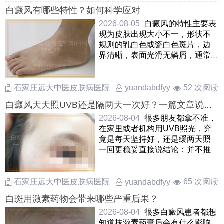
白癜风有哪些特性？如何科学应对
2026-08-05
白癜风的特性主要表
现为皮肤出现大小不一，形状不
规则的乳白色或瓷白色斑片，边
界清晰，表面光滑无鳞屑，通常
不痛不痒白斑容易向正常皮肤
……
石家庄远大中医皮肤病医院
52 次阅读
yuandabdfyy
白癜风天天照UVB还是隔两天一次好？一篇文章说清
照光频率
2026-08-04
很多朋友都拿不准，
在家里或者机构用UVB照光，究
竟是每天坚持好，还是缓两天照
一回更稳妥直接说结论：并不推
崇天天照光皮肤在接受紫外线
……
石家庄远大中医皮肤病医院
65 次阅读
yuandabdfyy
白斑用激素药物会带来哪些严重后果？
2026-08-04
很多白癜风患者都想
知道抹激素药膏后会有什么影响