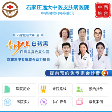
石家庄远大中医皮肤病医院
中西并举 内外兼治
医院简介
来院路线
预约挂号
医院实力
祛白设备
康复案例