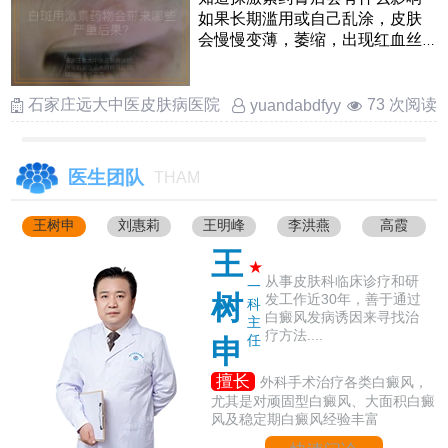
如果长期滥用或自己乱涂，皮肤
会慢慢变薄，萎缩，出现红血丝
和颜色不均匀，还可能形成激
……
石家庄远大中医皮肤病医院
73 次阅读
yuandabdfyy
医生团队
THAM
王树申
刘惠莉
王明峰
李洪燕
高霞
王
★
从事皮肤科临床诊疗和研
一
树
发工作近30年，善于通过
科
白癜风发病诱因来寻找治
主
疗方法....
任
申
擅长
外科手术治疗各类白癜风，
尤其是对顽固型白癜风、大面积白癜
风及稳定期白癜风经验丰富