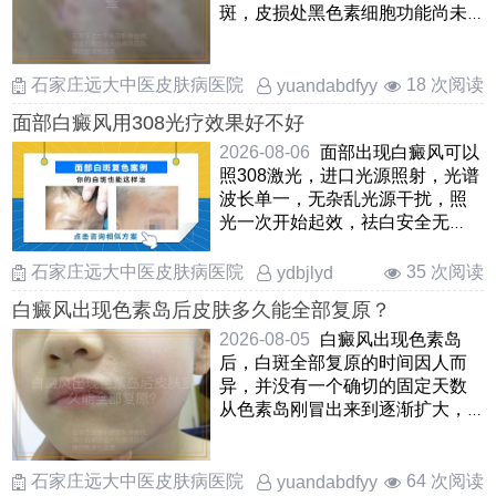
斑，皮损处黑色素细胞功能尚未
完全丧失，及时纠正免疫紊乱和
……
石家庄远大中医皮肤病医院
18 次阅读
yuandabdfyy
面部白癜风用308光疗效果好不好
2026-08-06
面部出现白癜风可以
照308激光，进口光源照射，光谱
波长单一，无杂乱光源干扰，照
光一次开始起效，祛白安全无
痛，无毒副作用。要想取得良好
的 ……
石家庄远大中医皮肤病医院
35 次阅读
ydbjlyd
白癜风出现色素岛后皮肤多久能全部复原？
2026-08-05
白癜风出现色素岛
后，白斑全部复原的时间因人而
异，并没有一个确切的固定天数
从色素岛刚冒出来到逐渐扩大，
融合，最终覆盖整个白斑区域，
这 ……
石家庄远大中医皮肤病医院
64 次阅读
yuandabdfyy