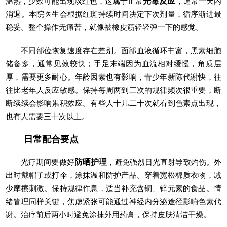
温热，少数可能出现淡红色，这属于正常
光毒反应
，通常一天内
消退。本院医生会根据红斑持续时间决定下次剂量，循序渐进最
稳妥。整个操作无痛苦，就像被橡皮筋轻轻弹一下的感觉。
不同部位恢复速度存在差别。面部血液循环丰富，黑素细胞
储备多，通常见效较快；手足末端因为血流相对缓慢，角质层
厚，需要更多耐心。年龄因素也有影响，青少年新陈代谢快，往
往比老年人反应敏感。保持每周两到三次的规律频次很重要，断
断续续会影响累积效应。有些人十几二十次就看到色素点出现，
也有人需要三十次以上。
日常配合要点
光疗期间要做好
防晒护理
，避免强烈日光直射导致灼伤。外
出时戴帽子或打伞，涂抹温和防护产品。穿着宽松棉质衣物，减
少摩擦刺激。保持规律作息，适当补充含铜、锌元素的食品。情
绪管理同样关键，焦虑紧张可能通过神经内分泌途径影响色素代
谢。治疗前后两小时避免涂抹外用药膏，保持皮肤清洁干燥。