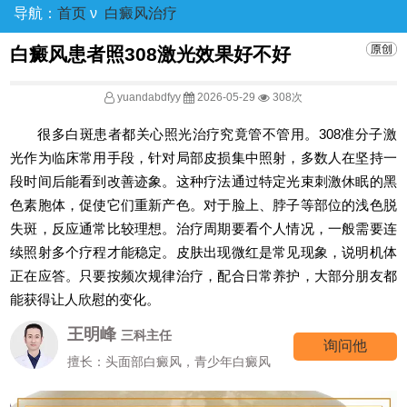
导航：
首页
ν
白癜风治疗
白癜风患者照308激光效果好不好
yuandabdfyy
2026-05-29
308次
很多白斑患者都关心照光治疗究竟管不管用。308准分子激
光作为临床常用手段，针对局部皮损集中照射，多数人在坚持一
段时间后能看到改善迹象。这种疗法通过特定光束刺激休眠的黑
色素胞体，促使它们重新产色。对于脸上、脖子等部位的浅色脱
失斑，反应通常比较理想。治疗周期要看个人情况，一般需要连
续照射多个疗程才能稳定。皮肤出现微红是常见现象，说明机体
正在应答。只要按频次规律治疗，配合日常养护，大部分朋友都
能获得让人欣慰的变化。
王明峰
三科主任
询问他
擅长：头面部白癜风，青少年白癜风