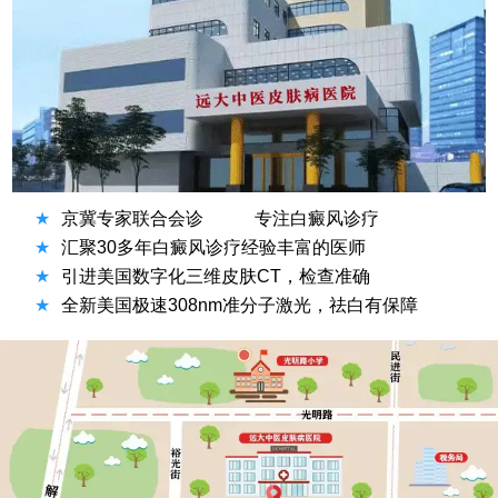
★
京冀专家联合会诊
专注白癜风诊疗
★
汇聚30多年白癜风诊疗经验丰富的医师
★
引进美国数字化三维皮肤CT，检查准确
★
全新美国极速308nm准分子激光，祛白有保障