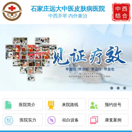
石家庄远大中医皮肤病医院
中西并举 内外兼治
医院简介
来院路线
预约挂号
医院实力
祛白设备
康复案例