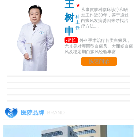
王
★
从事皮肤科临床诊疗和研
一
树
发工作近30年，善于通过
科
白癜风发病诱因来寻找治
主
疗方法....
任
申
擅长
外科手术治疗各类白癜风，
尤其是对顽固型白癜风、大面积白癜
风及稳定期白癜风经验丰富
快速问诊
医院品牌
BRAND