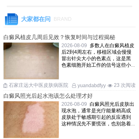
大家都在问
BRAND
白癜风植皮几周后见效？恢复时间与过程揭秘
2026-08-09
多数人在白癜风植皮
后2到4周左右，移植区域会慢慢
冒出针尖大小的色素点，这是黑
色素细胞开始工作的信号这些小
黑点会逐步扩大融合，大概 ……
石家庄远大中医皮肤病医院
23 次阅读
yuandabdfyy
白癜风照光后起水泡该怎么处理才好
2026-08-09
白癜风照光后皮肤出
现水泡，通常是光疗能量稍高或
皮肤处于敏感期引起的反应遇到
这种情况先不要慌张，也别急着
戳破水泡首先要暂停照光 ……