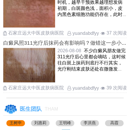
时机，越早干预效果越理想发病
初期，白斑颜色浅，面积小，皮
内黑色素细胞功能仍存在，此时
积极治疗能快速唤醒色素再生，
复 ……
石家庄远大中医皮肤病医院
37 次阅读
yuandabdfyy
白癜风照311光疗后抹药会有影响吗？做错这一步小
心白费功夫
2026-08-08
不少白癜风朋友做完
311光疗后心里都会嘀咕，这时候
往白斑上抹药到底行不行其实，
光疗刚结束皮肤还处在微微发
红，比较脆弱的阶段，立刻擦
……
石家庄远大中医皮肤病医院
39 次阅读
yuandabdfyy
医生团队
THAM
王树申
刘惠莉
王明峰
李洪燕
高霞