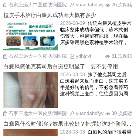
石家庄远大中医皮肤病医院
26 次阅读
yuandabdfyy
植皮手术治疗白癜风成功率大概有多少
2026-08-09
传统白癜风植皮手术
临床整体成功率偏低，该术式创
伤较大，容易留有疤痕，现在临
床多采用黑色素种植手术治疗，
这种方法治疗白癜风术后复色
……
石家庄远大中医皮肤病医院
31 次阅读
ydbjcxl
白癜风擦他克莫司后白斑更明显了，要不要停用
2026-08-08
抹了他克莫司之后，
白斑看起来反而更白，这其实多
半是好转的信号，不必急着停药
这种视觉上变白，往往是因为周
围正常皮肤晒黑后，白斑部位变
……
石家庄远大中医皮肤病医院
39 次阅读
yuandabdfyy
白癜风什么时候治疗效果比较好？把握好这3个阶段复
色更快
2026-08-08
白癜风的治疗很看重