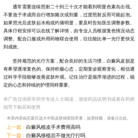
通常需要连续照射二十到三十次才能看到明显色素岛出现。
不要急于求成而自行增加频次或剂量，过度照射反而可能起泡。
如果照光后皮肤起水疱或灼痛明显，要及时告知医生调整参数。
具体疗程安排可以在线了解详情，由专业人员根据复色情况动态
调整。配合口服或外用药物联合使用，往往能比单一光疗更快见
到成效。
坚持规范的光疗方案，配合良好的生活习惯，白癜风皮损是
有希望逐渐复色的。保持积极心态，定期复诊观察变化，相信通
过科学手段能够改善皮肤外观。记住治疗是循序渐进的过程，稳
定的心态和持续的护理同样重要。
本广告仅供医学药学专业人士阅读，请按药品说明书或者在药师
指导下购买和使用
本章内容由石家庄远大中医皮肤病医院所著，如需转载，请备注出处。
上一篇：
白癜风植皮手术费用高吗
下一篇：
白癜风移植后不做光疗行吗