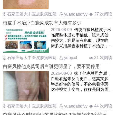
戳破水泡首先要暂停照光 ……
石家庄远大中医皮肤病医院
27 次阅读
yuandabdfyy
植皮手术治疗白癜风成功率大概有多少
2026-08-09
传统白癜风植皮手术
临床整体成功率偏低，该术式创
伤较大，容易留有疤痕，现在临
床多采用黑色素种植手术治疗，
这种方法治疗白癜风术后复色
……
石家庄远大中医皮肤病医院
31 次阅读
ydbjcxl
白癜风擦他克莫司后白斑更明显了，要不要停用
2026-08-08
抹了他克莫司之后，
白斑看起来反而更白，这其实多
半是好转的信号，不必急着停药
这种视觉上变白，往往是因为周
围正常皮肤晒黑后，白斑部位变
……
石家庄远大中医皮肤病医院
44 次阅读
yuandabdfyy
白癜风什么时候治疗效果比较好？把握好这3个阶段复