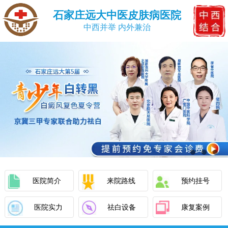
石家庄远大中医皮肤病医院
中西并举 内外兼治
医院简介
来院路线
预约挂号
医院实力
祛白设备
康复案例