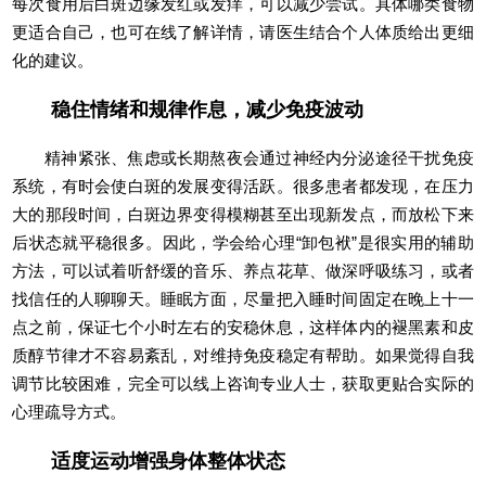
每次食用后白斑边缘发红或发痒，可以减少尝试。具体哪类食物
更适合自己，也可在线了解详情，请医生结合个人体质给出更细
化的建议。
稳住情绪和规律作息，减少免疫波动
精神紧张、焦虑或长期熬夜会通过神经内分泌途径干扰免疫
系统，有时会使白斑的发展变得活跃。很多患者都发现，在压力
大的那段时间，白斑边界变得模糊甚至出现新发点，而放松下来
后状态就平稳很多。因此，学会给心理“卸包袱”是很实用的辅助
方法，可以试着听舒缓的音乐、养点花草、做深呼吸练习，或者
找信任的人聊聊天。睡眠方面，尽量把入睡时间固定在晚上十一
点之前，保证七个小时左右的安稳休息，这样体内的褪黑素和皮
质醇节律才不容易紊乱，对维持免疫稳定有帮助。如果觉得自我
调节比较困难，完全可以线上咨询专业人士，获取更贴合实际的
心理疏导方式。
适度运动增强身体整体状态