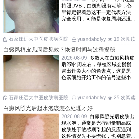
持照UVB，白斑却没有动静，心
里肯定很着急这不一定代表方法
完全没用，可能是恢复周期还没
到皮肤底层的色素细胞被激 ……
石家庄远大中医皮肤病医院
19 次阅读
yuandabdfyy
白癜风植皮几周后见效？恢复时间与过程揭秘
2026-08-09
多数人在白癜风植皮
后2到4周左右，移植区域会慢慢
冒出针尖大小的色素点，这是黑
色素细胞开始工作的信号这些小
黑点会逐步扩大融合，大概 ……
石家庄远大中医皮肤病医院
25 次阅读
yuandabdfyy
白癜风照光后起水泡该怎么处理才好
2026-08-09
白癜风照光后皮肤出
现水泡，通常是光疗能量稍高或
皮肤处于敏感期引起的反应遇到
这种情况先不要慌张，也别急着