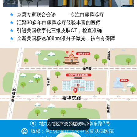
★
京冀专家联合会诊
专注白癜风诊疗
★
汇聚30多年白癜风诊疗经验丰富的医师
★
引进美国数字化三维皮肤CT，检查准确
★
全新美国极速308nm准分子激光，祛白有保障
地址：石家庄桥西区裕华东路7号
方便说下您的症状吗？
版权：河北石家庄远大中医皮肤病医院