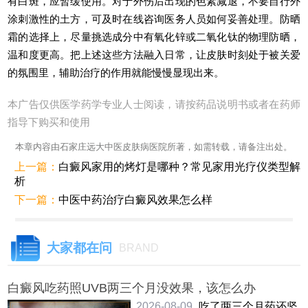
有白斑，应暂缓使用。对于外伤后出现的色素减退，不要自行外
涂刺激性的土方，可及时在线咨询医务人员如何妥善处理。防晒
霜的选择上，尽量挑选成分中有氧化锌或二氧化钛的物理防晒，
温和度更高。把上述这些方法融入日常，让皮肤时刻处于被关爱
的氛围里，辅助治疗的作用就能慢慢显现出来。
本广告仅供医学药学专业人士阅读，请按药品说明书或者在药师
指导下购买和使用
本章内容由石家庄远大中医皮肤病医院所著，如需转载，请备注出处。
上一篇：
白癜风家用的烤灯是哪种？常见家用光疗仪类型解
析
下一篇：
中医中药治疗白癜风效果怎么样
大家都在问
BRAND
白癜风吃药照UVB两三个月没效果，该怎么办
2026-08-09
吃了两三个月药还坚