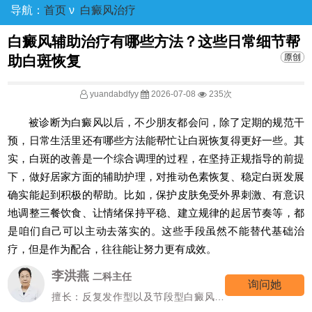
导航：
首页
ν
白癜风治疗
白癜风辅助治疗有哪些方法？这些日常细节帮
助白斑恢复
yuandabdfyy
2026-07-08
235次
被诊断为白癜风以后，不少朋友都会问，除了定期的规范干
预，日常生活里还有哪些方法能帮忙让白斑恢复得更好一些。其
实，白斑的改善是一个综合调理的过程，在坚持正规指导的前提
下，做好居家方面的辅助护理，对推动色素恢复、稳定白斑发展
确实能起到积极的帮助。比如，保护皮肤免受外界刺激、有意识
地调整三餐饮食、让情绪保持平稳、建立规律的起居节奏等，都
是咱们自己可以主动去落实的。这些手段虽然不能替代基础治
疗，但是作为配合，往往能让努力更有成效。
高霞
七科主任
询问她
擅长：女性/颜面型白癜风的诊治