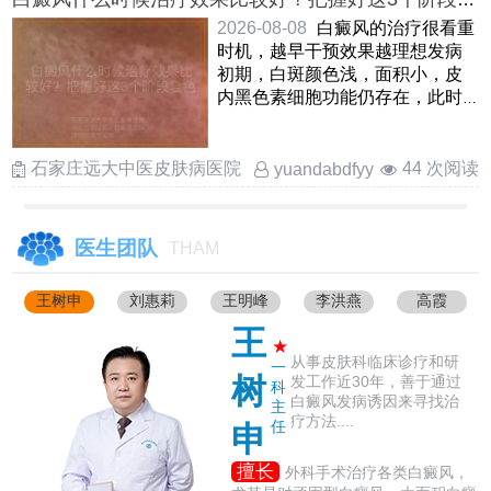
色更快
2026-08-08
白癜风的治疗很看重
时机，越早干预效果越理想发病
初期，白斑颜色浅，面积小，皮
内黑色素细胞功能仍存在，此时
积极治疗能快速唤醒色素再生，
复 ……
石家庄远大中医皮肤病医院
44 次阅读
yuandabdfyy
医生团队
THAM
王树申
刘惠莉
王明峰
李洪燕
高霞
王
★
从事皮肤科临床诊疗和研
一
树
发工作近30年，善于通过
科
白癜风发病诱因来寻找治
主
疗方法....
任
申
擅长
外科手术治疗各类白癜风，