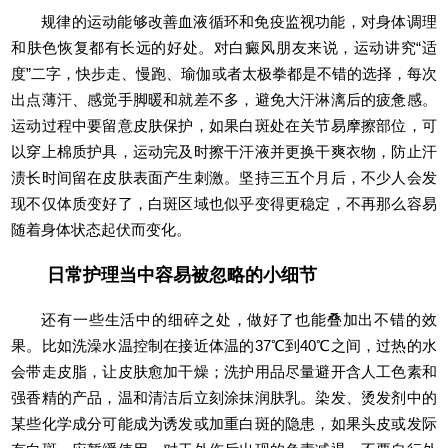
规律的运动能够改善血液循环和免疫监视功能，对身体调理
和肤色恢复都有长远的好处。对白癜风朋友来说，运动讲究“适
度”二字，快步走、慢跑、瑜伽或者太极拳都是不错的选择，每次
出点薄汗、感觉手脚暖和就差不多，避免大汗淋漓后的疲惫感。
运动过程中要留意皮肤保护，如果白斑处在关节易摩擦部位，可
以穿上棉质护具，运动完及时擦干汗液并更换干爽衣物，防止汗
渍长时间留在皮肤表面产生刺激。坚持三五个月后，不少人会发
现不仅体质变好了，白斑区域也似乎变得更稳定，不再那么容易
随着身体状态起伏而变化。
日常护理当中容易被忽略的小细节
还有一些生活中的细碎之处，做好了也能叠加出不错的效
果。比如洗澡水温控制在接近体温的37℃到40℃之间，过热的水
会带走皮脂，让皮肤愈加干燥；洗护用品尽量避开含人工色素和
强香精的产品，温和清洁后立刻涂抹润肤乳。染发、烫发剂中的
某些化学成分可能成为诱发或加重白斑的隐患，如果头皮或发际