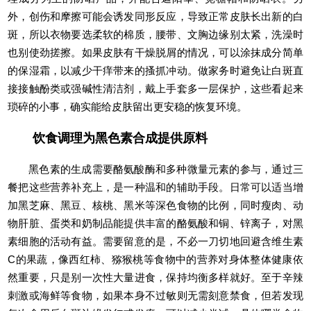
外，创伤和摩擦可能会诱发同形反应，导致正常皮肤长出新的白
斑，所以衣物要选柔软的棉质，腰带、文胸边缘别太紧，洗澡时
也别使劲搓擦。如果皮肤有干燥脱屑的情况，可以涂抹成分简单
的保湿霜，以减少干痒带来的搔抓冲动。做家务时避免让白斑直
接接触酚类或强碱性清洁剂，戴上手套多一层保护，这些看起来
琐碎的小事，确实能给皮肤留出更安稳的恢复环境。
饮食调理为黑色素合成提供原料
黑色素的生成需要酪氨酸酶和多种微量元素的参与，通过三
餐把这些营养补充上，是一种温和的辅助手段。日常可以适当增
加黑芝麻、黑豆、核桃、黑米等深色食物的比例，同时瘦肉、动
物肝脏、蛋类和奶制品能提供丰富的酪氨酸和铜、锌离子，对黑
素细胞的活动有益。需要留意的是，不必一刀切地回避含维生素
C的果蔬，像西红柿、猕猴桃等食物中的营养对身体整体健康依
然重要，只是别一次性大量进食，保持均衡多样就好。至于辛辣
刺激或海鲜等食物，如果本身不过敏则无需刻意禁食，但若发现