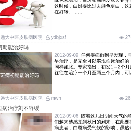
缘色素增加，白斑和周围皮肤边界异
这时候，白斑要比过去颜色更白，这
在好转。……
庄远大中医皮肤病医院
2
ydbjxsf
初期能治好吗
2012-09-09
任何疾病做到早发现，
早治疗，是完全可以实现临床治好的
同样如此。专家指出，初发1～2个月
往往在治疗一个月至两三个月内，可
失。所以在白斑病患者一定要抓住初
利时机进行治疗，以免错过白斑病…
庄远大中医皮肤病医院
2
mwn
斑病治疗刻不容缓
2012-09-06
随着这几日阴雨天气的
们越来越感觉到秋日的到来，在此要
病患者，白斑病受气候的影响，虽然