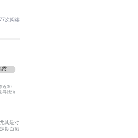
于……
377次阅读
高霞
近30
来寻找治
尤其是对
定期白癜