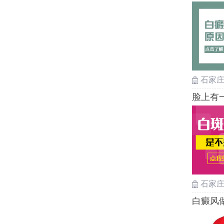
儿童
热
安全
白斑
热
石家
脸上有
石家
白癜风