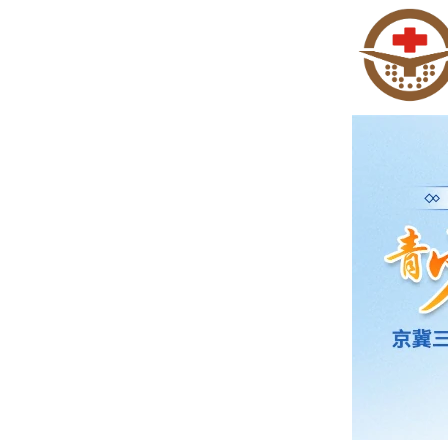
9岁
热
孩子
热
男性
热
治疗
热