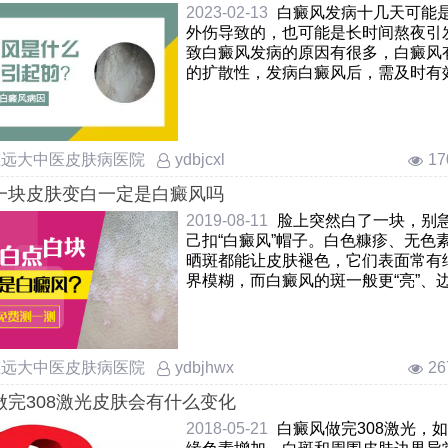
白癜风安全治疗手段有哪些，小孩白斑医院怎么治安全，孩子患
2023-02-13
白癜风发病十几天可能
治疗
外伤导致的，也可能是长时间熬夜引
致白癜风发病的原因有很多，白癜风
一直控制不住，依赖激素药物可行吗
的扩散性，发病白癜风后，需及时有
看下方可了解更详细的介绍。……
庄远大中医皮肤病医院
1
ydbjcxl
一块皮肤变白一定是白癜风吗
2019-08-11
脸上突然白了一块，别
己扣“白癜风”帽子。白色糠疹、无色
晒斑都能让皮肤褪色，它们表面常有
界模糊，而白癜风的斑一般更“亮”、
清。想弄清真相，先去医院照伍德灯
会发出明显蓝白色荧光……
庄远大中医皮肤病医院
2
ydbjhwx
做完308激光皮肤会有什么变化
2018-05-21
白癜风做完308激光，