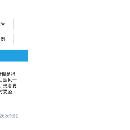
挂号
案例
警惕是得
白癜风一
，患者要
时要坚
…
426次阅读