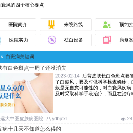
治疗儿童白癜风的效果好不好，孩子能做吗？
8激光照白斑出现耐光性需要停多久
医院简介
来院路线
预约
风照光后发红到底是好转信号吗
灯下各种白斑是什么样的图片区分
医院实力
祛白设备
康复
边有一圈泛白是什么情况
孕期发现白癜风该怎样治疗才安全
ν
白斑病关键词
风黑色素种植的皮会掉吗？别急，看完过程就明白
肤有白色斑点一周了还没消失
白斑做激光治疗到底安不安全呢
2023-02-14
后背皮肤长白色斑点要
白癜风复发常见不良习惯有哪些
了白癜风，要及时做科学检查确诊，
般是无自愈可能性的，对白癜风疾病
白癜风中期能不能吃药治疗白斑问题
及时采取科学手段治疗，而且在治疗
发育期得了白癜风该怎么治疗才更有效
持，看下方可了解更详细的介绍。…
白癜风种植黑色素一次能成功吗
身上起米粒大小的白点，当心是白癜风前兆
庄远大中医皮肤病医院
2
ydbjcxl
风扩散期怀孕，会不会遗传给宝宝？
发病十几天不知道怎么得的