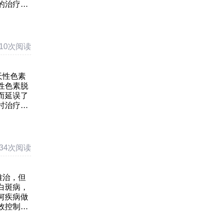
的治疗亦
，但是治
510次阅读
天性色素
性色素脱
而延误了
时治疗的
危害。其
534次阅读
难治，但
白斑病，
何疾病做
效控制病
不例外。