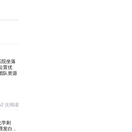
医院坐落
位置优
团队资源
52 次阅读
化学刺
唇发白，