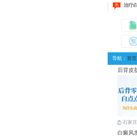
激光
热
30
热
白癜
热
伍德
热
嘴唇
热
女性
热
导航：
首页
白癜
热
后背皮
婴儿
热
男性
热
儿童
热
孩子
热
小孩
热
小孩
热
石家
白癜
热
白癜风