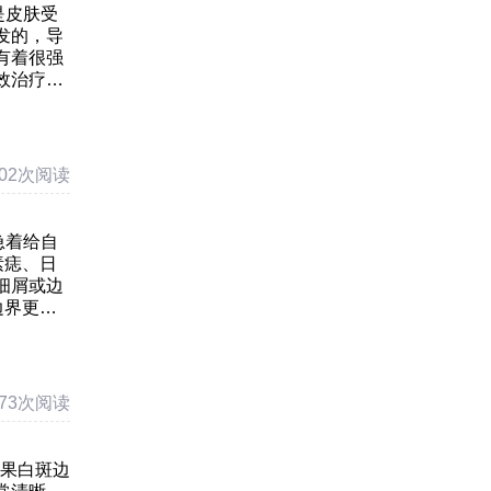
上白癜风如何
是皮肤受
发的，导
有着很强
效治疗，
702次阅读
急着给自
素痣、日
细屑或边
边界更
：白癜风
673次阅读
如果白斑边