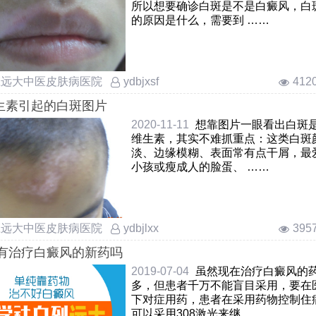
所以想要确诊白斑是不是白癜风，白
的原因是什么，需要到 ……
庄远大中医皮肤病医院
412
ydbjxsf
生素引起的白斑图片
2020-11-11
想靠图片一眼看出白斑
维生素，其实不难抓重点：这类白斑
淡、边缘模糊、表面常有点干屑，最
小孩或瘦成人的脸蛋、 ……
庄远大中医皮肤病医院
395
ydbjlxx
年有治疗白癜风的新药吗
2019-07-04
虽然现在治疗白癜风的
多，但患者千万不能盲目采用，要在
下对症用药，患者在采用药物控制住
可以采用308激光来继 ……