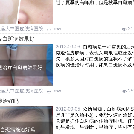
过了夏季的高峰期，但是秋季白斑病
不可忽视。秋季白斑病病情趋向和缓
疗不能放松，否则刚刚稳定的……
庄远大中医皮肤病医院
2
mwn
疗白斑病效果好
2012-09-06
白斑病是一种常见的后
减退性皮肤病，表现为局限性或泛发
失。很多人因对白斑病的症状不了解
疾病的佳治疗时期，如果白斑病不及
话对患者朋友的健康会产生一系列的
实白斑病经过科学……
庄远大中医皮肤病医院
2
mwn
能治好吗
2012-09-05
众所周知，白斑病顽固
是并非是久治不愈，要想快速的治好
关键是抓住白斑病的佳治疗时机。任
到早发现，早诊断，早治疗，均可有
情，实现疾病的临床治好，白斑病也