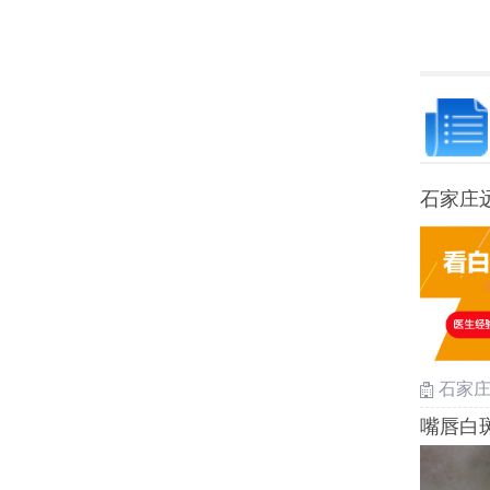
石家庄
石家
嘴唇白