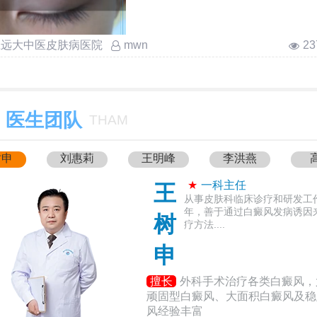
因此，白斑病是能治好的，关键就在
庄远大中医皮肤病医院
2
mwn
医生团队
THAM
树申
刘惠莉
王明峰
李洪燕
★
一科主任
王
从事皮肤科临床诊疗和研发工作
年，善于通过白癜风发病诱因
树
疗方法....
申
擅长
外科手术治疗各类白癜风，
顽固型白癜风、大面积白癜风及稳
风经验丰富