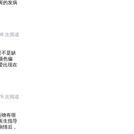
斑的发病
08 次阅读
是不是缺
颜色偏
爱出现在
76 次阅读
药物有很
医生指导
病情后，