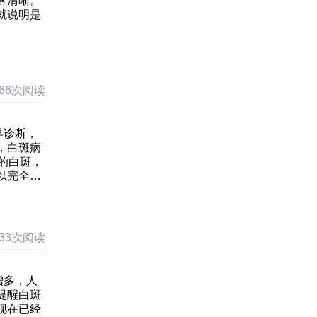
常清晰。
就说明是
766次阅读
早诊断，
，白斑病
的白斑，
以完全消
期这个有
…
633次阅读
增多，人
提醒白斑
现在已经