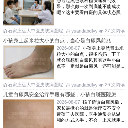
想通过黑色素种植快速看到效
果，那么做一次到底能不能成功
呢？这主要看白斑的具体状态黑
色素种植是把孩子自己健康皮
……
石家庄远大中医皮肤病医院
27 次阅读
yuandabdfyy
小孩身上起米粒大小的白点，当心是白癜风前兆
2026-08-07
小孩身上突然冒出米
粒大小的白点，很多爸妈一下子
就会联想到白癜风其实这种小白
点不一定就是白癜风，还可能是
白色糠疹，花斑癣或者炎症 ……
石家庄远大中医皮肤病医院
26 次阅读
yuandabdfyy
儿童白癜风安全治疗手段有哪些，小孩白斑医院怎么
治安全，孩子患上白癜风如何安全治疗
2026-08-07
孩子确诊白癜风后，
家长最揪心的就是治疗安不安全
带孩子去医院，医生通常会从温
和的方式入手，不会一上来就用
猛药针对儿童，临床上多选用