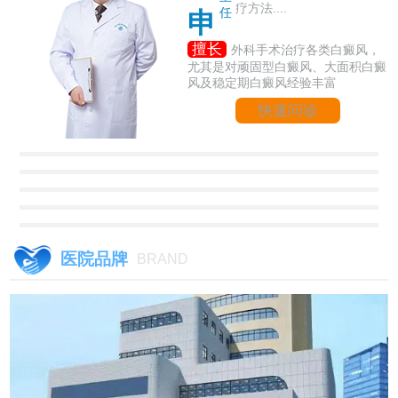
疗方法....
任
申
擅长
外科手术治疗各类白癜风，
尤其是对顽固型白癜风、大面积白癜
风及稳定期白癜风经验丰富
快速问诊
医院品牌
BRAND