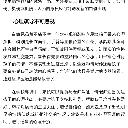
使用碱性过强的沐浴产品。另外要防止孩子皮肤受到外伤，如割
伤、烫伤或抓伤，因为同形反应可能诱发新的白斑出现。
心理疏导不可忽视
白癜风虽然不痛不痒，但对外观的影响容易给孩子带来心理
负担，特别是长在面部、手臂等显眼位置的白斑。学龄期儿童可
能会因此产生自卑情绪，害怕被同伴嘲笑或孤立，进而影响性格
发展和社交能力。家长首先要调整好自己的心态，用平常心对待
孩子的病情，不要表现出过度焦虑，以免这种情绪传递给孩子。
要多鼓励孩子表达内心感受，告诉他们这只是暂时的皮肤问题，
通过坚持医治是能够改善的。
在学校环境中，家长可以提前与老师沟通，请老师适当关注
孩子的心理状态，必要时给予支持和引导。帮助孩子培养兴趣爱
好，转移对病情的过度关注，增强自信心。如果发觉孩子出现明
显的情绪低落或抗拒社交的情况，建议寻求专业心理医师的帮
助，进行适当的心理干预。