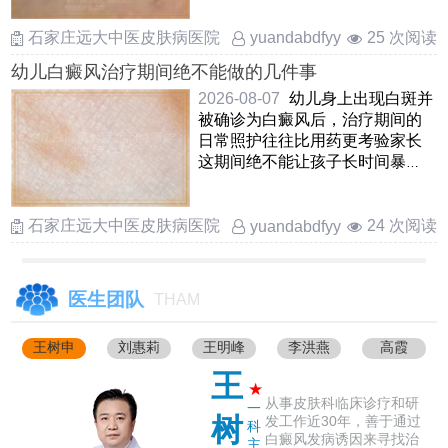
……
石家庄远大中医皮肤病医院
25 次阅读
yuandabdfyy
幼儿白癜风治疗期间绝不能做的几件事
2026-08-07
幼儿身上出现白斑并
被确诊为白癜风后，治疗期间的
日常照护往往比用药更考验家长
这期间绝不能让孩子长时间暴
晒，哪怕是阴天也要做好物 ……
石家庄远大中医皮肤病医院
24 次阅读
yuandabdfyy
医生团队
THAM
王树申
刘惠莉
王明峰
李洪燕
高霞
王
★
从事皮肤科临床诊疗和研
一
树
发工作近30年，善于通过
科
白癜风发病诱因来寻找治
主