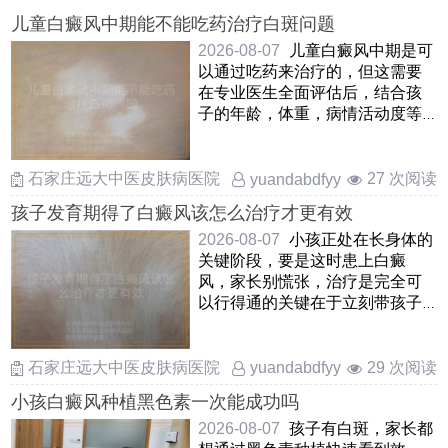
儿童白癜风中期能不能吃药治疗白斑问题
2026-08-07
儿童白癜风中期是可
以通过吃药来治疗的，但这需要
在专业医生全面评估后，结合孩
子的年龄，体重，病情活动度等
因素来综合判断口服药物在这
……
石家庄远大中医皮肤病医院
27 次阅读
yuandabdfyy
孩子发育期得了白癜风该怎么治疗才更有效
2026-08-07
小孩正处在长身体的
关键阶段，要是这时患上白癜
风，家长别慌张，治疗是完全可
以行得通的关键在于立刻带孩子
去正规地方查清楚，抓住早期这
……
石家庄远大中医皮肤病医院
29 次阅读
yuandabdfyy
小孩白癜风种植黑色素一次能成功吗
2026-08-07
孩子有白斑，家长都