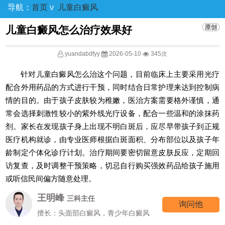
导航：
首页
ν
儿童白癜风
儿童白癜风怎么治疗效果好
yuandabdfyy
2026-05-10
345次
针对儿童白癜风怎么治这个问题，目前临床上主要采用光疗
配合外用药品的方式进行干预，同时结合日常护理来达到控制病
情的目的。由于孩子皮肤较为稚嫩，医治方案需要格外谨慎，通
常会选择刺激性较小的紫外线光疗设备，配合一些温和的涂抹药
剂。家长在发现孩子身上出现不明白斑后，应尽早带孩子到正规
医疗机构就诊，由专业医师根据白斑面积、分布部位以及孩子年
龄制定个体化诊疗计划。治疗期间要密切留意皮肤反应，定期回
访复查，及时调整干预策略，切忌自行购买强效药品给孩子施用
或听信民间偏方随意处理。
李洪燕
二科主任
询问她
擅长：反复发作型以及节段型白癜风诊
疗