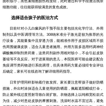
面积较小，黑色素细胞损伤程度轻，此时通过科学手段激活残余
细胞功能，往往能获得较满意的复色成效。
选择适合孩子的医治方式
目前针对小儿白癜风的干预手段主要包括光化学疗法、外用
制剂以及中医调理等方法。308纳米准分子激光是较为推荐的光
疗设备，其能量集中且穿透力强，能精准作用于皮损区域而不损
伤周围健康皮肤，适合儿童患者施用。外用方面多选用钙调神经
磷酸酶抑制剂类药膏，这类药剂副作用相对较小，不会引起皮肤
萎缩等不良反应。对于进展期的患儿，本院医师可能会建议配合
免疫调节类药物进行系统调理，但具体用药方案必须经专业评估
后确定，家长可在线咨询了解详细用药指导。
日常护理同样影响着疗效发挥。家长要注意帮孩子做好防晒
措施，外出时涂抹适合儿童使用的防晒霜，佩戴遮阳帽或打伞，
防止紫外线过度照射导致白斑扩散。衣物选择上以纯棉宽松款式
为佳，减少对患处皮肤的摩擦刺激。洗澡时水温不宜过高，避免