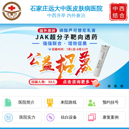
石家庄远大中医皮肤病医院
中西并举 内外兼治
医院简介
来院路线
预约挂号
医院实力
祛白设备
康复案例