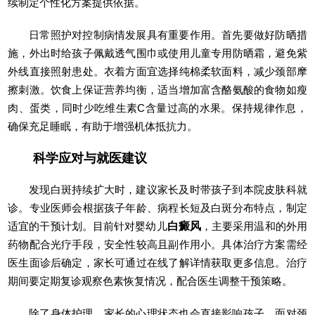
续制定个性化方案提供依据。
日常照护对控制病情发展具有重要作用。首先要做好防晒措
施，外出时给孩子佩戴透气围巾或使用儿童专用防晒霜，避免紫
外线直接照射患处。衣着方面宜选择纯棉柔软面料，减少颈部摩
擦刺激。饮食上保证营养均衡，适当增加富含酪氨酸的食物如瘦
肉、蛋类，同时少吃维生素C含量过高的水果。保持规律作息，
确保充足睡眠，有助于增强机体抵抗力。
科学应对与就医建议
发现白斑持续扩大时，建议家长及时带孩子到本院皮肤科就
诊。专业医师会根据孩子年龄、病程长短及白斑分布特点，制定
适宜的干预计划。目前针对婴幼儿
白癜风
，主要采用温和的外用
药物配合光疗手段，安全性较高且副作用小。具体治疗方案需经
医生面诊后确定，家长可通过在线了解详情获取更多信息。治疗
期间要定期复诊观察色素恢复情况，配合医生调整干预策略。
除了身体护理，家长的心理状态也会直接影响孩子。面对颈