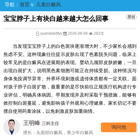
导航：
首页
ν
儿童白癜风
宝宝脖子上有块白越来越大怎么回事
yuandabdfyy
2026-06-06
292次
当发现宝宝脖子上的白色斑块逐渐增大时，不少家长会感到
焦虑不安。这种现象往往提示皮肤出现了色素脱失问题，临床上
较常见的是白癜风在进展期的表现。婴幼儿颈部皮肤娇嫩，一旦
出现白斑扩大，说明黑色素细胞可能正在持续受损。这种情况与
身体免疫调节异常、外界环境刺激或遗传体质都有一定关联。面
对孩子脖子白斑扩散，最重要的是尽快前往正规医疗机构进行专
业评估，明确具体病因。早期发现并及时采取干预措施，能够有
效控制白斑蔓延，避免影响孩子外观和心理健康。家长切记不要
擅自使用药膏涂抹，以免刺激皮肤加重病情。
王明峰
三科主任
询问他
擅长：头面部白癜风，青少年白癜风