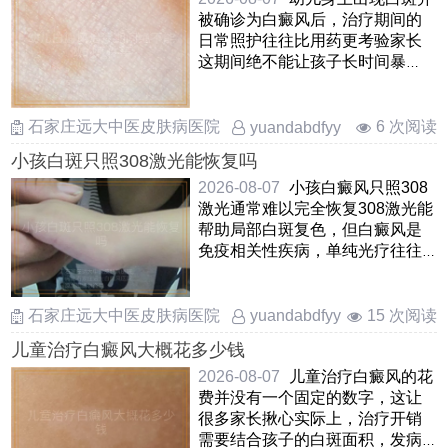
被确诊为白癜风后，治疗期间的
日常照护往往比用药更考验家长
这期间绝不能让孩子长时间暴
晒，哪怕是阴天也要做好物 ……
石家庄远大中医皮肤病医院
6 次阅读
yuandabdfyy
小孩白斑只照308激光能恢复吗
2026-08-07
小孩白癜风只照308
激光通常难以完全恢复308激光能
帮助局部白斑复色，但白癜风是
免疫相关性疾病，单纯光疗往往
治标不治本，容易出现新发 ……
石家庄远大中医皮肤病医院
15 次阅读
yuandabdfyy
儿童治疗白癜风大概花多少钱
2026-08-07
儿童治疗白癜风的花
费并没有一个固定的数字，这让
很多家长揪心实际上，治疗开销
需要结合孩子的白斑面积，发病