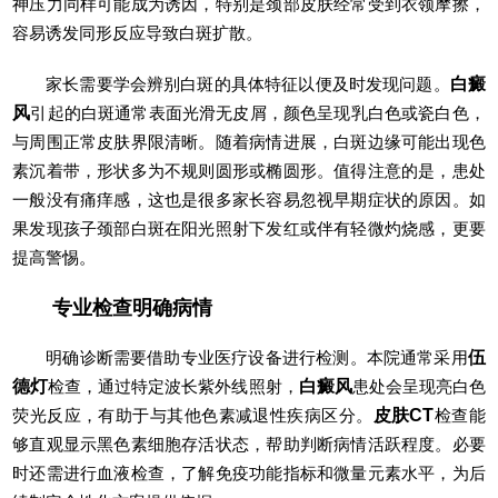
神压力同样可能成为诱因，特别是颈部皮肤经常受到衣领摩擦，
容易诱发同形反应导致白斑扩散。
家长需要学会辨别白斑的具体特征以便及时发现问题。
白癜
风
引起的白斑通常表面光滑无皮屑，颜色呈现乳白色或瓷白色，
与周围正常皮肤界限清晰。随着病情进展，白斑边缘可能出现色
素沉着带，形状多为不规则圆形或椭圆形。值得注意的是，患处
一般没有痛痒感，这也是很多家长容易忽视早期症状的原因。如
果发现孩子颈部白斑在阳光照射下发红或伴有轻微灼烧感，更要
提高警惕。
专业检查明确病情
明确诊断需要借助专业医疗设备进行检测。本院通常采用
伍
德灯
检查，通过特定波长紫外线照射，
白癜风
患处会呈现亮白色
荧光反应，有助于与其他色素减退性疾病区分。
皮肤CT
检查能
够直观显示黑色素细胞存活状态，帮助判断病情活跃程度。必要
时还需进行血液检查，了解免疫功能指标和微量元素水平，为后