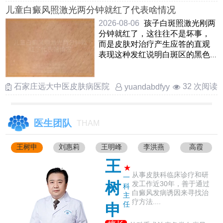
儿童白癜风照激光两分钟就红了代表啥情况
2026-08-06
孩子白斑照激光刚两
分钟就红了，这往往不是坏事，
而是皮肤对治疗产生应答的直观
表现这种发红说明白斑区的黑色
素细胞正在被“叫醒”，局 ……
石家庄远大中医皮肤病医院
32 次阅读
yuandabdfyy
医生团队
THAM
王树申
刘惠莉
王明峰
李洪燕
高霞
王
★
从事皮肤科临床诊疗和研
一
树
发工作近30年，善于通过
科
白癜风发病诱因来寻找治
主
疗方法....
任
申