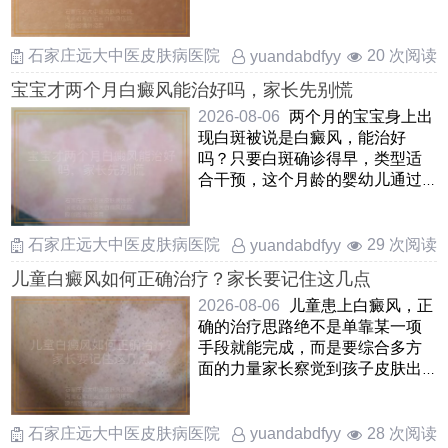
部位，病情阶段以及所选择的
……
石家庄远大中医皮肤病医院
20 次阅读
yuandabdfyy
宝宝才两个月白癜风能治好吗，家长先别慌
2026-08-06
两个月的宝宝身上出
现白斑被说是白癜风，能治好
吗？只要白斑确诊得早，类型适
合干预，这个月龄的婴幼儿通过
温和调理是能够慢慢改善甚至让
……
石家庄远大中医皮肤病医院
29 次阅读
yuandabdfyy
儿童白癜风如何正确治疗？家长要记住这几点
2026-08-06
儿童患上白癜风，正
确的治疗思路绝不是单靠某一项
手段就能完成，而是要综合多方
面的力量家长察觉到孩子皮肤出
现白斑后，先别自乱阵脚，应
……
石家庄远大中医皮肤病医院
28 次阅读
yuandabdfyy