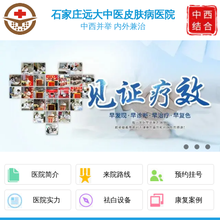
石家庄远大中医皮肤病医院
中西并举 内外兼治
医院简介
来院路线
预约挂号
医院实力
祛白设备
康复案例