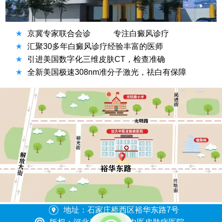
★
京冀专家联合会诊
专注白癜风诊疗
★
汇聚30多年白癜风诊疗经验丰富的医师
★
引进美国数字化三维皮肤CT，检查准确
★
全新美国极速308nm准分子激光，祛白有保障
方便说下您的症状吗？
地址：石家庄桥西区裕华东路7号