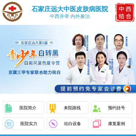
石家庄远大中医皮肤病医院
中西并举 内外兼治
医院简介
来院路线
预约挂号
医院实力
祛白设备
康复案例