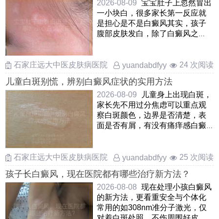
2026-08-09
宝宝肚子上忽然冒出
一小块白，很多家长第一反应就
是担心是不是白癜风其实，孩子
腹部皮肤发白，除了白癜风之
外，还可能是白色糠疹，贫血痣
或 ……
石家庄远大中医皮肤病医院
24 次阅读
yuandabdfyy
儿童白斑别慌，辨别白癜风症状的实用方法
2026-08-09
儿童身上出现白斑，
家长先不用过分焦虑可以重点观
察白斑颜色，边界是否清楚，表
面是否有屑，有没有痛痒感白癜
风的白斑一般是瓷白色或乳白
……
石家庄远大中医皮肤病医院
25 次阅读
yuandabdfyy
孩子长白癜风，现在医院都有哪些治疗新方法？
2026-08-08
现在处理小孩白癜风
的新方法，更看重安全与个体化
常用的如308nm准分子激光，仅
对着白斑处照，不伤周围好皮