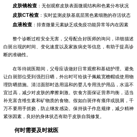
皮肤镜检查
：无创观察皮肤表面微观结构和色素分布状况
皮肤CT检查
：实时监测皮肤基底层黑色素细胞的存活状态
血液检查
：排查微量元素缺乏或免疫功能异常等内在因素
整个诊断过程安全无害，父母配合好医师的询问，详细描述
白斑出现的时间、变化速度以及家族病史等信息，有助于提高诊
断的准确性。
在等待就医期间，父母应该做好日常观察和基础护理。避免
让白斑部位受到强烈日晒，外出时可给孩子佩戴宽檐帽或使用物
理防晒措施。清洁面部时选用温和的婴儿专用洗护用品，水温不
宜过高，减少对皮肤的摩擦刺激。饮食方面保证营养均衡，适当
补充富含维生素和矿物质的食物。假如白斑伴有瘙痒或脱屑，千
万不要用手抓挠，防止继发感染。保持孩子作息规律，减少精神
紧张因素，良好的身体状态有助于皮肤自我修复。
何时需要及时就医