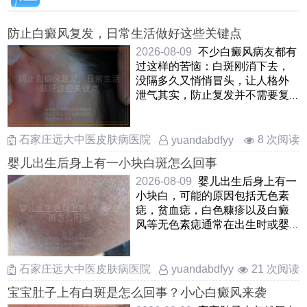
防止白癜风复发，日常生活做好这些关键点
2026-08-09
不少白癜风病友都有
过这样的苦恼：白斑刚消下去，
没隔多久又悄悄冒头，让人格外
泄气其实，防止复发并不需要复
杂的手段，关键是把日常生活中
……
石家庄远大中医皮肤病医院
8 次阅读
yuandabdfyy
婴儿出生后身上有一小块白斑怎么回事
2026-08-09
婴儿出生后身上有一
小块白，可能的原因包括无色素
痣，贫血痣，白色糠疹以及白癜
风等无色素痣通常在出生时或婴
儿早期出现，表现为边界不清
……
石家庄远大中医皮肤病医院
21 次阅读
yuandabdfyy
宝宝肚子上有白斑是怎么回事？小心白癜风来袭