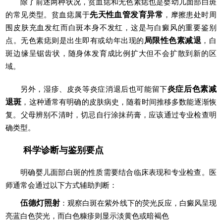
除了前述两种状况，贫血痣和无色素痣也是婴幼儿面部白斑
的常见类型。贫血痣属于
先天性血管发育异常
，摩擦患处时周
围皮肤充血发红而白斑本身不发红，这是与白癜风的重要鉴别
点。无色素痣则是出生即有或幼年出现的
局限性色素减退
，白
斑边缘呈锯齿状，随身体发育成比例扩大但不会扩散到新的区
域。
另外，湿疹、皮炎等炎症消退后也可能留下
炎症后色素减
退斑
，这种通常有明确的皮肤病史，随着时间推移多数能逐渐恢
复。父母辨别不清时，切忌自行涂抹药膏，应该通过专业检查明
确类型。
科学诊断与鉴别要点
明确婴儿面部白斑的性质需要结合临床表现和专业检查。医
师通常会通过以下方式辅助判断：
伍德灯照射
：观察白斑在紫外线下的荧光反应，白癜风呈现
亮蓝白色荧光，而白色糠疹则显示淡黄色或暗褐色