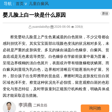
导航：
首页
ν
儿童白癜风
婴儿脸上白一块是什么原因
yuandabdfyy
2026-06-06
339次
察觉婴幼儿脸蛋上产生色素减退的白色斑块，不少父母都会
感到担忧不安。其实宝宝面部出现颜色变浅的状况相对多见，未
必就是严重的皮肤病变。多见的缘由涵盖白色糠疹、白癜风、贫
血痣或是无色素痣等类型。白色糠疹在学龄前孩童中最为普遍，
呈现边界模糊的淡白色斑片，表面或许带有细微糠秕状鳞屑。而
白癜风则显现为乳白色，边界相对清晰且可能逐渐向外扩展。另
外，部分孩子出生即携带的贫血痣，摩擦时周边皮肤发红但白斑
区域色泽不变。察觉这种状况先不必惊慌，留意观察白斑的色彩
变化与形态特征，及时带孩童到正规医疗机构检查，明确具体成
因才能采取适当措施。
高霞
七科主任
询问她