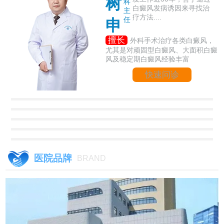
树
科
白癜风发病诱因来寻找治
主
疗方法....
任
申
擅长
外科手术治疗各类白癜风，
尤其是对顽固型白癜风、大面积白癜
风及稳定期白癜风经验丰富
快速问诊
医院品牌
BRAND