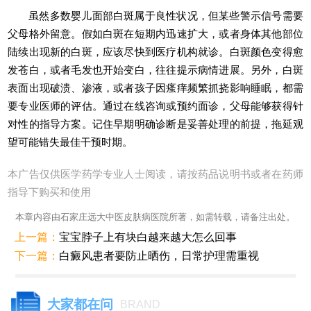
虽然多数婴儿面部白斑属于良性状况，但某些警示信号需要
父母格外留意。假如白斑在短期内迅速扩大，或者身体其他部位
陆续出现新的白斑，应该尽快到医疗机构就诊。白斑颜色变得愈
发苍白，或者毛发也开始变白，往往提示病情进展。另外，白斑
表面出现破溃、渗液，或者孩子因瘙痒频繁抓挠影响睡眠，都需
要专业医师的评估。通过在线咨询或预约面诊，父母能够获得针
对性的指导方案。记住早期明确诊断是妥善处理的前提，拖延观
望可能错失最佳干预时期。
本广告仅供医学药学专业人士阅读，请按药品说明书或者在药师
指导下购买和使用
本章内容由石家庄远大中医皮肤病医院所著，如需转载，请备注出处。
上一篇：
宝宝脖子上有块白越来越大怎么回事
下一篇：
白癜风患者要防止晒伤，日常护理需重视
大家都在问
BRAND