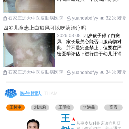
肤，孩子愿意配合还有中药熏
蒸， ……
石家庄远大中医皮肤病医院
32 次阅读
yuandabdfyy
四岁儿童患上白癜风可以吃药治疗吗
2026-08-08
四岁孩子得了白癜
风，家长最关心能否口服药物对
此，并不是完全禁止，但要在严
密医学评估下进行由于幼儿肝肾
功能还在发育，一般优先考虑外
……
石家庄远大中医皮肤病医院
34 次阅读
yuandabdfyy
医生团队
THAM
王树申
刘惠莉
王明峰
李洪燕
高霞
王
★
从事皮肤科临床诊疗和研
一
发工作近30年，善于通过