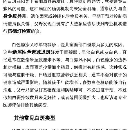
的白斑在阳光下暴晒后容易发红，且伴随扩散趋势，就要警惕白
癜风的可能。这种病症的确切机制尚未完全明确，通常认为与
自
身免疫异常
、遗传因素或神经化学物质有关。早期干预对控制病
情进展很关键，父母发现白斑有扩大迹象应该尽快到专业机构进
行
伍德灯检查
确诊。
白色糠疹又称单纯糠疹，是儿童面部白斑最为多见的成因。
这种
鳞屑性色素减退斑
好发于面颊部，呈淡白色或灰白色，直
径通常在数毫米至数厘米不等。与白癜风不同，白色糠疹的边界
相对模糊，表面覆盖少量细小鳞屑，触摸时有粗糙感。这种状况
可能与皮肤干燥、日晒过度或营养缺乏相关，通常不会对孩子的
健康造成严重影响。随着孩子年龄增长，多数白色糠疹能够自行
消退，父母只需做好基础保湿和防晒即可，不必过度干预。不过
假如白斑持续数月未见好转，或者范围明显扩大，也应该请专业
医师评估排除其他病变。
其他常见白斑类型