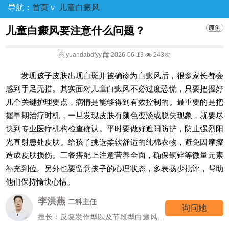
导航：
首页
ν
儿童白癜风
儿童白癜风要注意什么问题？
yuandabdfyy
2026-06-13
243次
发现孩子皮肤出现白斑并被确诊为白癜风后，很多家长都会
感到手足无措。其实面对儿童白癜风不必过度恐慌，只要把握好
几个关键护理要点，病情是能够得到有效控制的。最重要的是把
握早期治疗时机，一旦发现皮肤有颜色变淡或脱失现象，就要尽
快到专业医疗机构检查确认。平时要做好遮阳防护，防止强烈阳
光直射患处皮肤。给孩子挑选柔软舒适的纯棉衣物，避免因摩擦
造成皮肤损伤。三餐搭配上注意营养全面，确保铜锌等微量元素
补充到位。另外也要留意孩子的心理状态，多表扬少批评，帮助
他们保持愉快心情。
李洪燕
二科主任
询问她
擅长：反复发作型以及节段型白癜风诊
疗