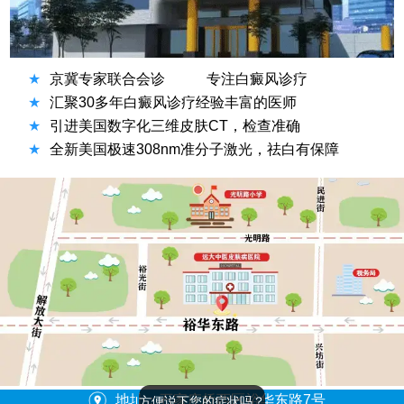
★
京冀专家联合会诊
专注白癜风诊疗
★
汇聚30多年白癜风诊疗经验丰富的医师
★
引进美国数字化三维皮肤CT，检查准确
★
全新美国极速308nm准分子激光，祛白有保障
地址：石家庄桥西区裕华东路7号
方便说下您的症状吗？