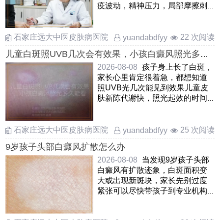
疫波动，精神压力，局部摩擦刺
激等因素有关当前要紧的是先
……
石家庄远大中医皮肤病医院
22 次阅读
yuandabdfyy
儿童白斑照UVB几次会有效果，小孩白癜风照光多久
能看到变化，儿童白癜风照UVB光治疗后几次显效
2026-08-08
孩子身上长了白斑，
家长心里肯定很着急，都想知道
照UVB光几次能见到效果儿童皮
肤新陈代谢快，照光起效的时间
一般比成人短一些，但也不是
……
石家庄远大中医皮肤病医院
25 次阅读
yuandabdfyy
9岁孩子头部白癜风扩散怎么办
2026-08-08
当发现9岁孩子头部
白癜风有扩散迹象，白斑面积变
大或出现新斑块，家长先别过度
紧张可以尽快带孩子到专业机构
评估当前病情阶段，头皮的 ……