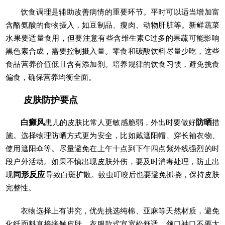
饮食调理是辅助改善病情的重要环节。平时可以适当增加富
含酪氨酸的食物摄入，如豆制品、瘦肉、动物肝脏等。新鲜蔬菜
水果要适量食用，但要注意有些含维生素C过多的果蔬可能影响
黑色素合成，需要控制摄入量。零食和碳酸饮料尽量少吃，这些
食品营养价值低且含有添加剂。培养规律的饮食习惯，避免挑食
偏食，确保营养均衡全面。
皮肤防护要点
白癜风
患儿的皮肤比常人更敏感脆弱，外出时要做好
防晒
措
施。选择物理防晒方式更为安全，比如戴遮阳帽、穿长袖衣物、
使用遮阳伞等。尽量避免在上午十点到下午四点紫外线强烈的时
段户外活动。如果不慎出现皮肤外伤，要及时消毒处理，防止出
现
同形反应
导致白斑扩散。蚊虫叮咬后也要避免抓挠，保持皮肤
完整性。
衣物选择上有讲究，优先挑选纯棉、亚麻等天然材质，避免
化纤面料直接接触皮肤。衣服款式宜宽松舒适，领口袖口不要太