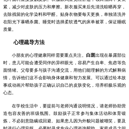
紧，减少对皮肤的压力和摩擦。新衣服买来后先清洗晾晒再穿，
去除残留的化学染料和甲醛。贴身衣物要每天更换，单独清洗并
在阳光下暴晒杀菌。睡觉时选择柔软透气的床单被罩，保证睡眠
质量。
心理疏导方法
小朋友的心理健康同样需要重点关注。
白斑
出现在暴露部位
时，患儿可能会遭受同伴的异样眼光，容易产生自卑、焦虑等负
面情绪。父母要多与孩子沟通交流，用他们能理解的方式解释病
情，告诉他们这不会影响身体健康和智力发展。可以通过绘本故
事或动画片帮助孩子正确认识自己的皮肤变化，培养积极乐观的
心态。
在学校生活中，要提前与老师沟通说明情况，请老师协助营
造包容友善的班级氛围。鼓励孩子正常参与集体活动和体育锻
炼，不必刻意隐瞒或回避。如果患儿因为外貌问题被嘲笑，要及
时进行心理安抚，必要时寻求专业心理咨询帮助。家庭成员之间