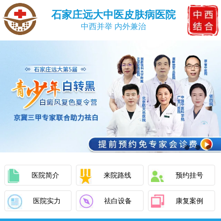
石家庄远大中医皮肤病医院
中西并举 内外兼治
医院简介
来院路线
预约挂号
医院实力
祛白设备
康复案例