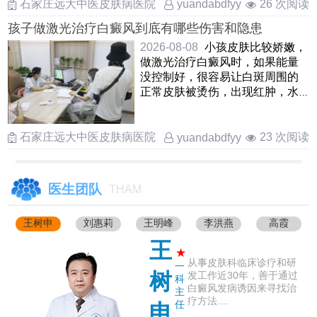
石家庄远大中医皮肤病医院
26 次阅读
yuandabdfyy
孩子做激光治疗白癜风到底有哪些伤害和隐患
2026-08-08
小孩皮肤比较娇嫩，
做激光治疗白癜风时，如果能量
没控制好，很容易让白斑周围的
正常皮肤被烫伤，出现红肿，水
疱甚至破皮另外，激光可能会刺
激 ……
石家庄远大中医皮肤病医院
23 次阅读
yuandabdfyy
医生团队
THAM
王树申
刘惠莉
王明峰
李洪燕
高霞
王
★
从事皮肤科临床诊疗和研
一
树
发工作近30年，善于通过
科
白癜风发病诱因来寻找治
主
疗方法....
任
申