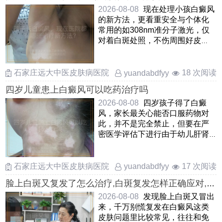
2026-08-08
现在处理小孩白癜风
的新方法，更看重安全与个体化
常用的如308nm准分子激光，仅
对着白斑处照，不伤周围好皮
肤，孩子愿意配合还有中药熏
蒸， ……
石家庄远大中医皮肤病医院
18 次阅读
yuandabdfyy
四岁儿童患上白癜风可以吃药治疗吗
2026-08-08
四岁孩子得了白癜
风，家长最关心能否口服药物对
此，并不是完全禁止，但要在严
密医学评估下进行由于幼儿肝肾
功能还在发育，一般优先考虑外
……
石家庄远大中医皮肤病医院
17 次阅读
yuandabdfyy
脸上白斑又复发了怎么治疗,白斑复发怎样正确应对,脸
上白癜风复发处理方式
2026-08-08
发现脸上白斑又冒出
来，千万别慌复发在白癜风这类
皮肤问题里比较常见，往往和免