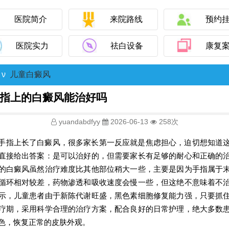
医院简介
来院路线
预约
医院实力
祛白设备
康复
ν
儿童白癜风
指上的白癜风能治好吗
yuandabdfyy
2026-06-13
258次
手指上长了白癜风，很多家长第一反应就是焦虑担心，迫切想知道
直接给出答案：是可以治好的，但需要家长有足够的耐心和正确的
的白癜风虽然治疗难度比其他部位稍大一些，主要是因为手指属于
循环相对较差，药物渗透和吸收速度会慢一些，但这绝不意味着不
示，儿童患者由于新陈代谢旺盛，黑色素细胞修复能力强，只要抓
疗期，采用科学合理的治疗方案，配合良好的日常护理，绝大多数
色，恢复正常的皮肤外观。