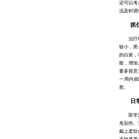
还可以考
况及时调
抓
治疗
较小，黑
的白斑，
散，增加
要多留意
一周内就
愈。
日
医学
免划伤、
戴上柔软