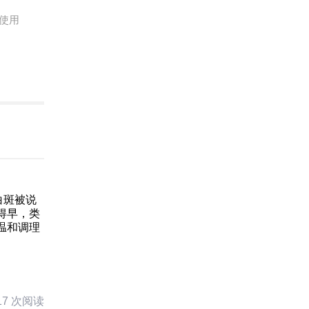
使用
白斑被说
得早，类
温和调理
17 次阅读