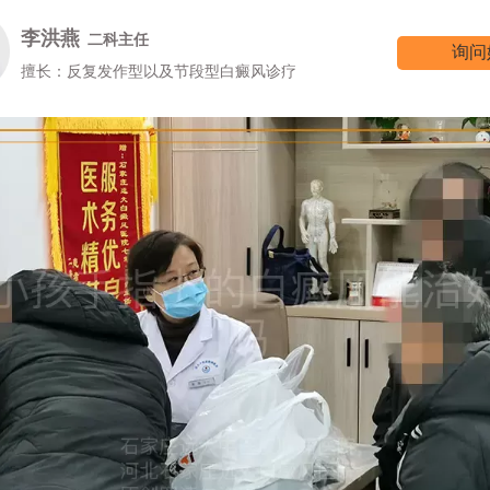
李洪燕
二科主任
询问
擅长：反复发作型以及节段型白癜风诊疗