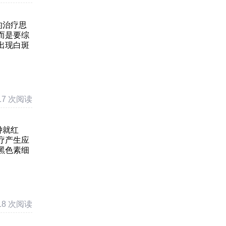
的治疗思
而是要综
出现白斑
17 次阅读
钟就红
疗产生应
黑色素细
18 次阅读