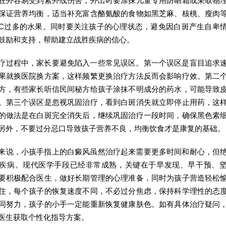
在外容易受到紫外线伤害，外出时要涂抹儿童专用防晒霜或采取物
保证营养均衡，适当补充富含酪氨酸的食物如黑芝麻、核桃、瘦肉
C过多的水果。同时要关注孩子的心理状态，避免因白斑产生自卑
鼓励和支持，帮助建立战胜疾病的信心。
疗过程中，家长要避免陷入一些常见误区。第一个误区是盲目追求
果就换医院换方案，这样频繁更换治疗方法反而会影响疗效。第二
方，有些家长听信民间秘方给孩子涂抹不明成分的药水，可能导致
。第三个误区是忽视巩固治疗，看到白斑消失就立即停止用药，这
的做法是在白斑完全消失后，继续巩固治疗一段时间，确保黑色素
另外，不要过分忌口导致孩子营养不良，均衡饮食才是康复的基础。
来说，小孩手指上的白癜风虽然治疗起来需要更多时间和耐心，但
疾病。现代医学手段已经非常成熟，关键在于早发现、早干预、
要积极配合医生，做好长期管理的心理准备，同时为孩子营造轻松
住，每个孩子的恢复速度不同，不必过分焦虑，保持科学理性的态
同努力，孩子的小手一定能重新恢复健康肤色。如有具体治疗疑问
医生获取个性化指导方案。