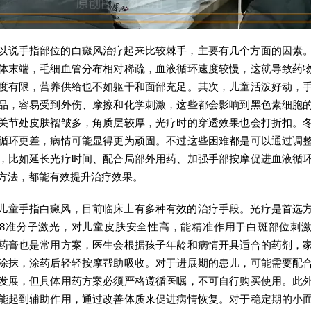
以说手指部位的白癜风治疗起来比较棘手，主要有几个方面的因素
体末端，毛细血管分布相对稀疏，血液循环速度较慢，这就导致药
度有限，营养供给也不如躯干和面部充足。其次，儿童活泼好动，
品，容易受到外伤、摩擦和化学刺激，这些都会影响到黑色素细胞
关节处皮肤褶皱多，角质层较厚，光疗时的穿透效果也会打折扣。
循环更差，病情可能显得更为顽固。不过这些困难都是可以通过调
，比如延长光疗时间、配合局部外用药、加强手部按摩促进血液循
方法，都能有效提升治疗效果。
儿童手指白癜风，目前临床上有多种有效的治疗手段。光疗是首选
08准分子激光，对儿童皮肤安全性高，能精准作用于白斑部位刺
药膏也是常用方案，医生会根据孩子年龄和病情开具适合的药剂，
涂抹，涂药后轻轻按摩帮助吸收。对于进展期的患儿，可能需要配
发展，但具体用药方案必须严格遵循医嘱，不可自行购买使用。此
能起到辅助作用，通过改善体质来促进病情恢复。对于稳定期的小