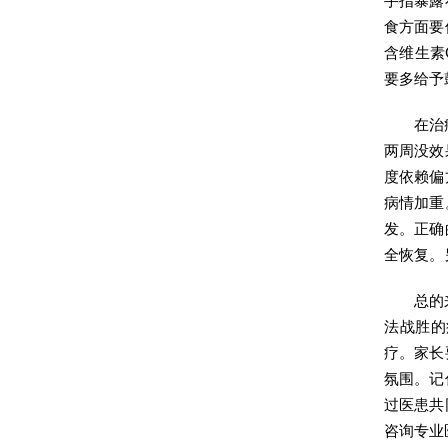
手指暴露
食方面要
含维生素
要多给予
在治
两周没效
度依赖偏
病情加重
发。正确
全恢复。
总的
法战胜的
疗。家长
氛围。记
过医患共
咨询专业