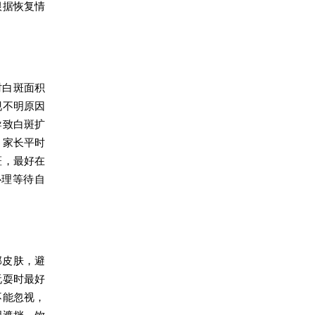
根据恢复情
时白斑面积
现不明原因
导致白斑扩
。家长平时
斑，最好在
心理等待自
部皮肤，避
玩耍时最好
不能忽视，