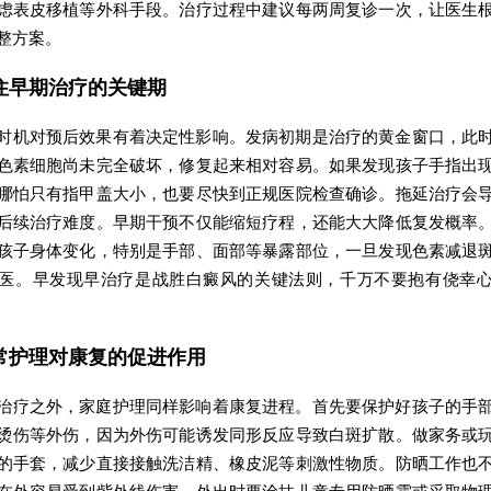
虑表皮移植等外科手段。治疗过程中建议每两周复诊一次，让医生
整方案。
住早期治疗的关键期
时机对预后效果有着决定性影响。发病初期是治疗的黄金窗口，此
色素细胞尚未完全破坏，修复起来相对容易。如果发现孩子手指出
哪怕只有指甲盖大小，也要尽快到正规医院检查确诊。拖延治疗会
后续治疗难度。早期干预不仅能缩短疗程，还能大大降低复发概率
孩子身体变化，特别是手部、面部等暴露部位，一旦发现色素减退
医。早发现早治疗是战胜白癜风的关键法则，千万不要抱有侥幸
常护理对康复的促进作用
治疗之外，家庭护理同样影响着康复进程。首先要保护好孩子的手
烫伤等外伤，因为外伤可能诱发同形反应导致白斑扩散。做家务或
的手套，减少直接接触洗洁精、橡皮泥等刺激性物质。防晒工作也