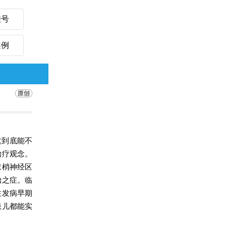
挂号
案例
这到底能不
治疗观念。
末梢神经区
治之症。临
住发病早期
患儿都能实