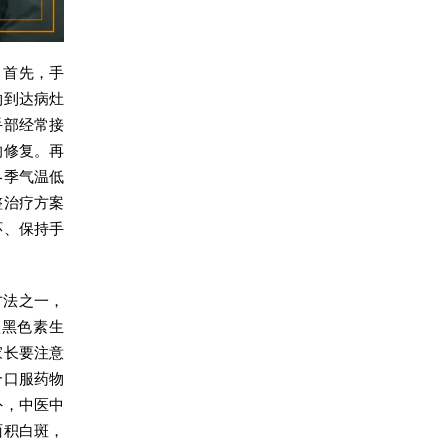
。首先，手
物到达病灶
手部经常接
的修复。再
冬季气温低
整治疗方案
环、保持手
方法之一，
激黑色素生
家长要注意
合口服药物
外，中医中
面积白斑，