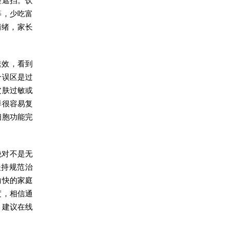
理遮挡。饮
等，少吃富
情绪，家长
速效，看到
个误区是过
皮肤过敏或
样很容易复
细胞功能完
绝对不是无
坚持规范治
愉快的家庭
度，相信通
，建议在线