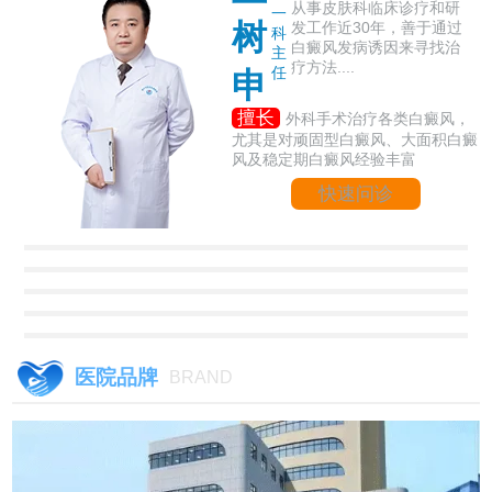
从事皮肤科临床诊疗和研
一
树
发工作近30年，善于通过
科
白癜风发病诱因来寻找治
主
疗方法....
任
申
擅长
外科手术治疗各类白癜风，
尤其是对顽固型白癜风、大面积白癜
风及稳定期白癜风经验丰富
快速问诊
医院品牌
BRAND