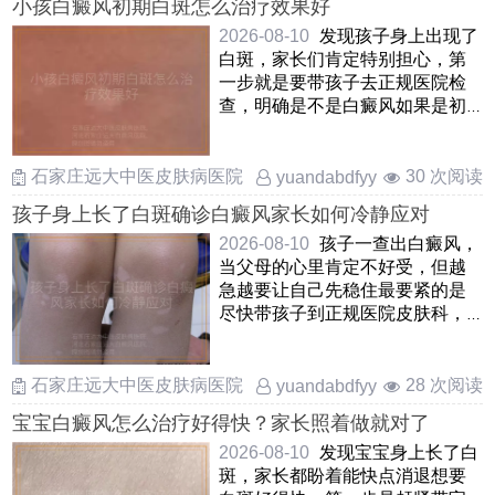
小孩白癜风初期白斑怎么治疗效果好
2026-08-10
发现孩子身上出现了
白斑，家长们肯定特别担心，第
一步就是要带孩子去正规医院检
查，明确是不是白癜风如果是初
期白癜风，其实不用太焦虑，这
……
石家庄远大中医皮肤病医院
30 次阅读
yuandabdfyy
孩子身上长了白斑确诊白癜风家长如何冷静应对
2026-08-10
孩子一查出白癜风，
当父母的心里肯定不好受，但越
急越要让自己先稳住最要紧的是
尽快带孩子到正规医院皮肤科，
把白斑的范围和情况摸清楚 ……
石家庄远大中医皮肤病医院
28 次阅读
yuandabdfyy
宝宝白癜风怎么治疗好得快？家长照着做就对了
2026-08-10
发现宝宝身上长了白
斑，家长都盼着能快点消退想要