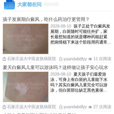
大家都在问
BRAND
孩子发展期白癜风，吃什么药治疗更管用？
2026-08-10
孩子正处于白癜风发
展期，白斑随时可能往外扩，家
长最想知道的就是哪种药能赶紧
把病情稳下来这个阶段用药通常
需要综合考量孩子的年纪 ……
石家庄远大中医皮肤病医院
11 次阅读
yuandabdfyy
夏天白癜风儿童可以游泳吗？这样做让孩子安心玩水
2026-08-10
夏天孩子们最爱游
泳，可身上有白斑的儿童能下水
吗？其实白癜风儿童完全可以游
泳，但白斑部位缺乏黑色素保
护，容易晒伤和受刺激因此在游
泳 ……
石家庄远大中医皮肤病医院
27 次阅读
yuandabdfyy