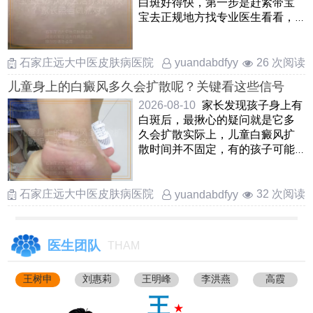
白斑好得快，第一步是赶紧带宝
宝去正规地方找专业医生看看，
弄清楚到底是不是白癜风，别
……
石家庄远大中医皮肤病医院
26 次阅读
yuandabdfyy
儿童身上的白癜风多久会扩散呢？关键看这些信号
2026-08-10
家长发现孩子身上有
白斑后，最揪心的疑问就是它多
久会扩散实际上，儿童白癜风扩
散时间并不固定，有的孩子可能
在几周内白斑边界就模糊并 ……
石家庄远大中医皮肤病医院
32 次阅读
yuandabdfyy
医生团队
THAM
王树申
刘惠莉
王明峰
李洪燕
高霞
王
★