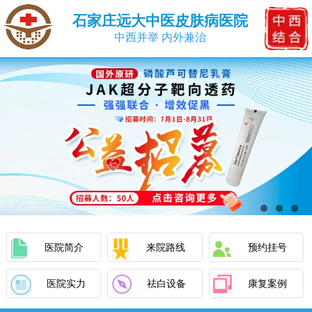
石家庄远大中医皮肤病医院
中西并举 内外兼治
医院简介
来院路线
预约挂号
医院实力
祛白设备
康复案例