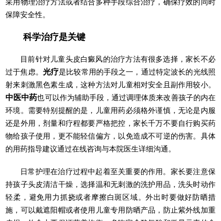
采用物理治疗方法或者结合多种手段综合治疗，确保疗效的同时
保障安全性。
科学治疗是关键
目前针对儿童头皮白癜风的治疗方法有很多选择，家长不必
过于焦虑。
光疗
是比较常用的手段之一，通过特定波长的光线照
射来刺激黑色素生成，这种方法对儿童相对安全且副作用较小。
中医中药
也可以作为辅助手段，通过调理体质来改善孩子的内在
环境。需要特别提醒的是，儿童用药必须格外谨慎，无论是内服
还是外用，剂量和疗程都要严格把控，家长千万不要自行购买药
物给孩子使用，更不能轻信偏方，以免造成不可逆的伤害。具体
的用药指导建议通过在线咨询与本院医生详细沟通。
日常护理在治疗过程中起着至关重要的作用。家长要注意保
持孩子头皮清洁干燥，选择温和无刺激的洗护用品，洗头时动作
轻柔，避免用力抓挠或者摩擦白斑区域。外出时要做好防晒措
施，可以戴遮阳帽或者使用儿童专用防晒产品，防止紫外线加重