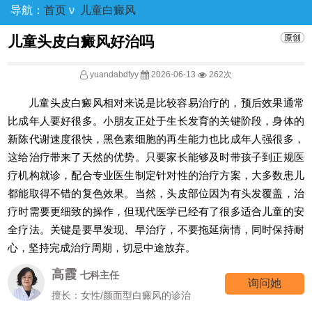
导航：
首页
ν
儿童白癜风
儿童头皮白癜风好治吗
yuandabdfyy
2026-06-13
262次
儿童头皮白癜风相对来说是比较容易治疗的，预后效果通常
比成年人要好很多。小朋友正处于生长发育的关键阶段，身体的
新陈代谢速度很快，黑色素细胞的再生能力也比成年人强很多，
这给治疗带来了天然的优势。只要家长能够及时带孩子到正规医
疗机构就诊，配合专业医生制定针对性的治疗方案，大多数患儿
都能取得不错的复色效果。当然，头皮部位因为有头发覆盖，治
疗时需要更细致的操作，但现代医学已经有了很多适合儿童的安
全疗法。关键是要早发现、早治疗，不要拖延病情，同时保持耐
心，坚持完成治疗周期，切忌中途放弃。
高霞
七科主任
询问她
擅长：女性/颜面型白癜风的诊治