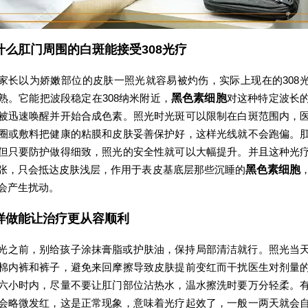
什么肛门周围的白斑能接受308光疗
家长以为娇嫩部位的皮肤一照光就容易被灼伤，实际上现在的308
熟。它能把波段稳定在308纳米附近，
黑色素细胞
对这种特定波长
被迅速唤醒并开始合成色素。照光时光斑可以限制在白斑范围内，
圈或敷料把健康的粘膜和皮肤妥善保护好，这样光线就不会跑偏。
但只要防护做得细致，照光的安全性就可以大幅提升。并且这种光
张，只会抵达皮肤浅层，作用于表皮基底层那些沉睡的
黑色素细胞
会产生扰动。
样做能让治疗更从容顺利
光之前，别给孩子涂抹膏脂或护肤油，保持局部清洁就行。照光当
棉内裤和裤子，避免来回摩擦导致皮肤提前变红而干扰医生对剂量
六小时内，尽量不要让肛门部位沾热水，温水擦洗时要万分轻柔。
会略微发红，这是正常现象，意味着光疗起效了，一般一两天就会