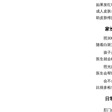
如果发红
成人皮肤
助皮肤维
家
照3
随着白斑
孩子
医生就会
照光
医生会帮
会不
比很多检
日
肛门