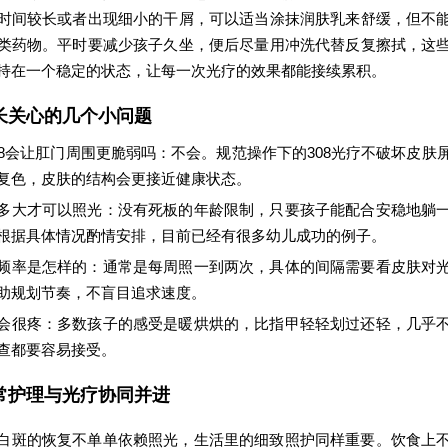
时间较长或者出现细小的干屑，可以适当涂抹润肤乳来舒缓，但不
类药物。平时要减少孩子久坐，便后尽量用冲洗代替反复擦拭，这
持在一个稳定的状态，让每一次光疗的效果都能接续累积。
长关心的几个小问题
08会让肛门周围更脆弱吗：不会。规范操作下的308光疗不破坏皮肤
复色，皮肤的结构会更接近健康状态。
多大才可以照光：没有死板的年龄限制，只要孩子能配合安稳地躺
根据具体情况酌情安排，目前已经有很多幼儿成功的例子。
频率是怎样的：通常是每周照一到两次，具体的间隔需要看皮肤对
助规划节奏，不盲目追求速度。
会很疼：多数孩子的感受是暖烘烘的，比指甲轻轻划过还轻，几乎
查都要容易接受。
常护理与光疗协同并进
白斑的恢复不单单依赖照光，生活里的细致照护同样重要。饮食上