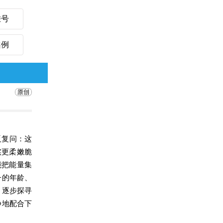
挂号
案例
反复问：这
实更柔嫩脆
能把能量集
子的年龄、
，逐步探寻
静地配合下