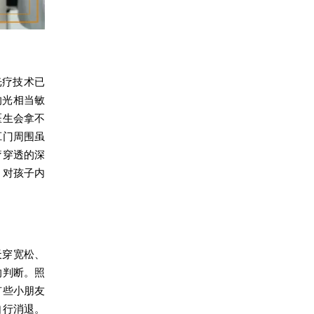
光疗技术已
的光相当敏
医生会拿不
肛门周围虽
疗穿透的深
，对孩子内
天穿宽松、
的判断。照
有些小朋友
自行消退。