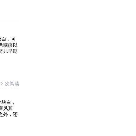
块白，可
色糠疹以
婴儿早期
12 次阅读
小块白，
癜风其
之外，还