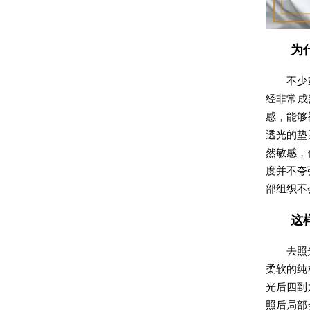
为
不少
经非常成
感，能够
透光的垫
然敏感，
度并不夸
部组织不
这
去照
柔软的纯
光后四到
照后局部