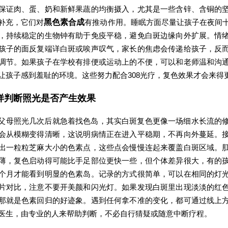
保证肉、蛋、奶和新鲜果蔬的均衡摄入，尤其是一些含锌、含铜的
补充，它们对
黑色素合成
有推动作用。睡眠方面尽量让孩子在夜间
，持续稳定的生物钟有助于免疫平稳，避免白斑边缘向外扩展。情
孩子的面反复端详白斑或唉声叹气，家长的焦虑会传递给孩子，反
调节。如果孩子在学校有排便或运动上的不便，可以和老师温和沟
让孩子感到羞耻的环境。这些努力配合308光疗，复色效果才会来得
样判断照光是否产生效果
父母照光几次后就急着找色岛，其实白斑复色更像一场细水长流的
会从模糊变得清晰，这说明病情正在进入平稳期，不再向外蔓延。
出一粒粒芝麻大小的色素点，这些点会慢慢连起来覆盖白斑区域。
薄，复色启动得可能比手足部位更快一些，但个体差异很大，有的
个月才能看到明显的色素岛。记录的方式很简单，可以在相同的灯
片对比，注意不要开美颜和闪光灯。如果发现白斑里出现淡淡的红
那就是色素回归的好迹象。遇到任何拿不准的变化，都可通过线上
医生，由专业的人来帮助判断，不必自行猜疑或随意中断疗程。