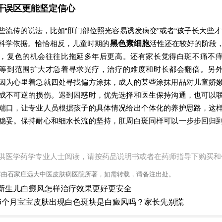
开误区更能坚定信心
些流传的说法，比如“肛门部位照光容易诱发病变”或者“孩子长大些才
科学依据。恰恰相反，儿童时期的
黑色素细胞
活性还在较好的阶段
，复色的机会往往比拖延多年后更高。还有家长觉得白斑不痛不
等到范围扩大才急着寻求光疗，治疗的难度和时长都会翻倍。另
因为心里着急就四处寻找偏方涂抹，成人的某些涂抹用品对儿童娇
成不可逆的损伤。遇到困惑时，优先选择和医生保持沟通，也可以
端口，让专业人员根据孩子的具体情况给出个体化的养护思路，这
稳妥。保持耐心和细水长流的坚持，肛周白斑同样可以一步步回归
供医学药学专业人士阅读，请按药品说明书或者在药师指导下购买和
容由石家庄远大中医皮肤病医院所著，如需转载，请备注出处。
新生儿白癜风怎样治疗效果更好更安全
6个月宝宝皮肤出现白色斑块是白癜风吗？家长先别慌