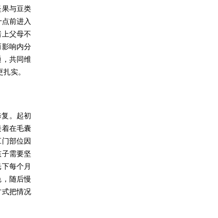
坚果与豆类
十点前进入
绪上父母不
而影响内分
通，共同维
更扎实。
修复。起初
接着在毛囊
肛门部位因
孩子需要坚
光下每个月
色，随后慢
方式把情况