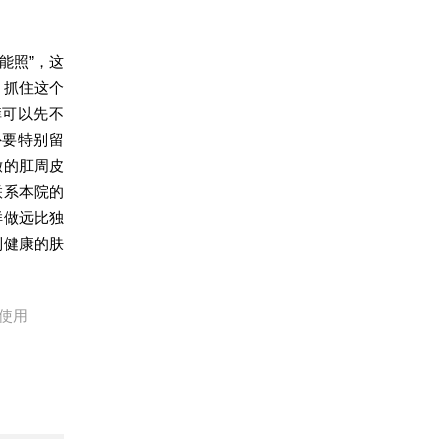
能照”，这
，抓住这个
痒可以先不
外要特别留
嫩的肛周皮
联系本院的
样做远比独
到健康的肤
使用