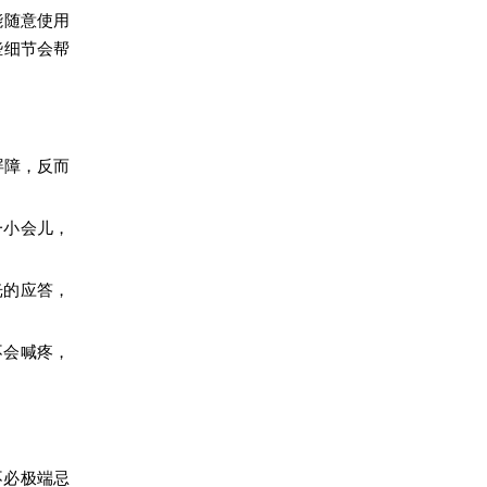
能随意使用
些细节会帮
屏障，反而
一小会儿，
光的应答，
不会喊疼，
不必极端忌