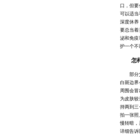
口，但要
可以适当
深度休养
要总当着
泌和免疫
护一个不
怎
部分
白斑边界
周围会冒
为皮肤较
持两到三
拍一张照
慢转暗，
详细告诉