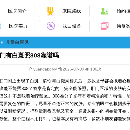
医院简介
来院路线
预约
医院实力
祛白设备
康复
ν
儿童白癜风
门有白斑照308靠谱吗
yuandabdfyy
2026-07-09
196次
肛门附近出现了白斑，确诊与白癜风相关后，多数父母都会揪着心
底能不能照308？答案是肯定的，完全能够照。肛门区域的皮肤确
但这并不意味着治疗禁区。308准分子光疗有着精准的靶向特性，
需要复色的白斑上，尽量不牵连正常的皮肤。专业的医生会根据孩
以及耐受情况，把剂量调得又稳又安全，通常从很小的初始量开始
数值。整个过程不用打针，也基本没有灼痛感，多数小朋友都能安