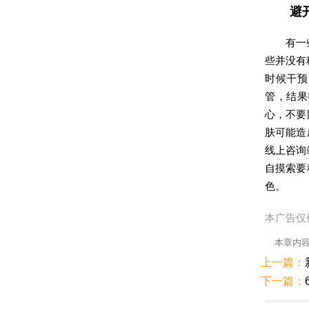
避
有一
些并没有
时候干预
管，结果
心，不要
肤可能造
线上咨询
自摸索要
色。
本广告仅
本章内
上一篇：
下一篇：