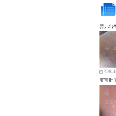
婴儿出
石家
宝宝肚